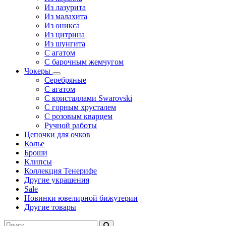
Из лазурита
Из малахита
Из оникса
Из цитрина
Из шунгита
С агатом
С барочным жемчугом
Чокеры
Серебряные
С агатом
С кристаллами Swarovski
С горным хрусталем
С розовым кварцем
Ручной работы
Цепочки для очков
Колье
Броши
Клипсы
Коллекция Тенерифе
Другие украшения
Sale
Новинки ювелирной бижутерии
Другие товары