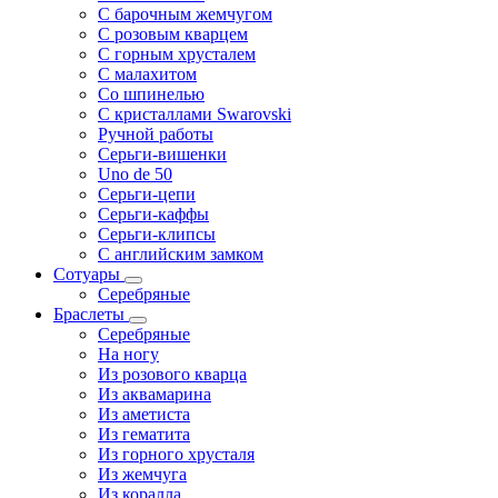
С барочным жемчугом
С розовым кварцем
С горным хрусталем
С малахитом
Со шпинелью
С кристаллами Swarovski
Ручной работы
Серьги-вишенки
Uno de 50
Серьги-цепи
Серьги-каффы
Серьги-клипсы
С английским замком
Сотуары
Серебряные
Браслеты
Серебряные
На ногу
Из розового кварца
Из аквамарина
Из аметиста
Из гематита
Из горного хрусталя
Из жемчуга
Из коралла