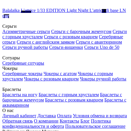
Balalaika
L'attrice
1/33 EDITION
Light Night
L'attrice di base
LN
one
Серьги
Асимметричные серьги
Серьги с барочным жемчугом
Серьги
с горным хрусталем
Серьги с розовым кварцем
Серебряные
серьги
Серьги с английским замком
Серьги с авантюрином
Серьги ручной работы
Серьги-вишенки
Серьги Uno de 50
Сотуары
Серебряные сотуары
Чокеры
Серебряные чокеры
Чокеры с агатом
Чокеры с горным
хрусталем
Чокеры с розовым кварцем
Чокеры ручной работы
Браслеты
Браслеты на ногу
Браслеты с горным хрусталем
Браслеты с
барочным жемчугом
Браслеты с розовым кварцем
Браслеты с
аквамарином
О нас
Личный кабинет
Доставка
Оплата
Условия обмена и возврата
Обратная связь
О компании
Контакты
Блог
Политика
конфиденциальности и оферта
Пользовательское соглашение