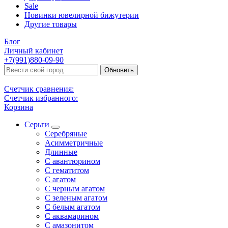
Sale
Новинки ювелирной бижутерии
Другие товары
Блог
Личный кабинет
+7(991)880-09-90
Обновить
Счетчик сравнения:
Счетчик избранного:
Корзина
Серьги
Серебряные
Асимметричные
Длинные
С авантюрином
С гематитом
С агатом
С черным агатом
С зеленым агатом
С белым агатом
С аквамарином
С амазонитом