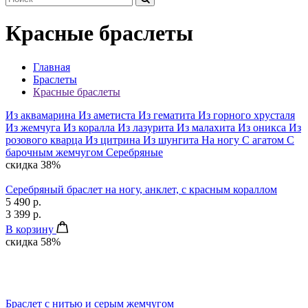
Красные браслеты
Главная
Браслеты
Красные браслеты
Из аквамарина
Из аметиста
Из гематита
Из горного хрусталя
Из жемчуга
Из коралла
Из лазурита
Из малахита
Из оникса
Из
розового кварца
Из цитрина
Из шунгита
На ногу
С агатом
С
барочным жемчугом
Серебряные
скидка 38%
Серебряный браслет на ногу, анклет, с красным кораллом
5 490 р.
3 399 р.
В корзину
скидка 58%
Браслет с нитью и серым жемчугом