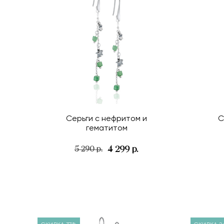
Серьги с нефритом и
С
гематитом
4 299 р.
5 290 р.