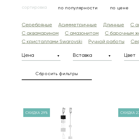
сортировка
по популярности
по цене
Серебряные
Асимметричные
Длинные
С 
С аквамарином
С амазонитом
С барочным ж
С кристаллами Swarovski
Ручной работы
Се
Цена
Вставка
Цвет
Фильтры
Сбросить фильтры
СКИДКА 29%
СКИДКА 2