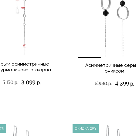
рьги асимметричные
Асимметричные серьг
турмалинового кварца
ониксом
3 099 р.
5 150 р.
4 399 р.
5 990 р.
0%
СКИДКА 29%