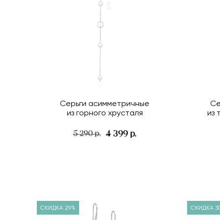
Серьги асимметричные
Се
из горного хрусталя
из 
4 399 р.
5 290 р.
СКИДКА 29%
СКИДКА 3