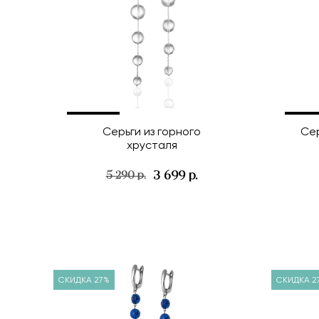
Серьги из горного
Се
хрусталя
3 699 р.
5 290 р.
СКИДКА 27%
СКИДКА 2