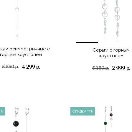
рьги асимметричные с
Серьги с горным
горным хрусталем
хрусталем
4 299 р.
5 550 р.
2 999 р.
5 350 р.
1%
СКИДКА 17%