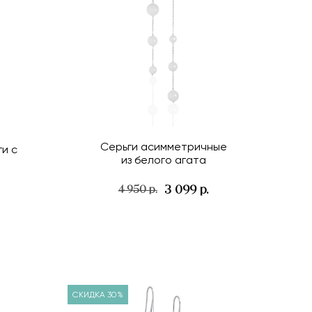
Серьги асимметричные
и с
из белого агата
3 099 р.
4 950 р.
СКИДКА 30%