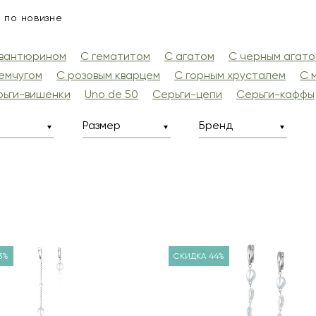
по новизне
авантюрином
С гематитом
С агатом
С черным агат
емчугом
С розовым кварцем
С горным хрусталем
С 
рьги-вишенки
Uno de 50
Серьги-цепи
Серьги-каффы
Размер
Бренд
3%
СКИДКА 44%