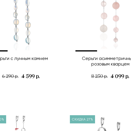
рьги с лунным камнем
Серьги асимметричны
розовым кварцем
4 599 р.
4 099 р.
6 290 р.
8 250 р.
0%
СКИДКА 27%