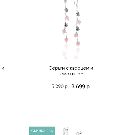
 и
Серьги с кварцем и
гематитом
3 699 р.
5 290 р.
СКИДКА 44%