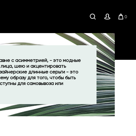
0
Поиск
Личный
Корзи
кабинет
равне с асимметрией, - это модные
 лица, шею и акцентировать
зайнерские длинные серьги - это
ему образу для того, чтобы быть
оступны для самовывоза или