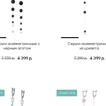
рьги асимметричные с
Серьги асимметрич
черным агатом
из цоизита
4 399 р.
4 399 р.
5 550 р.
5 290 р.
7%
СКИДКА 50%