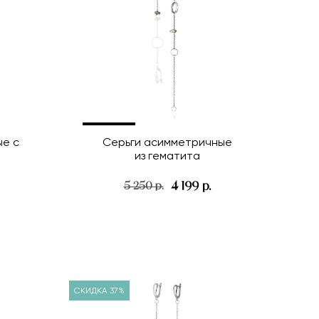
е с
Серьги асимметричные
из гематита
4 199 р.
5 250 р.
СКИДКА 37%