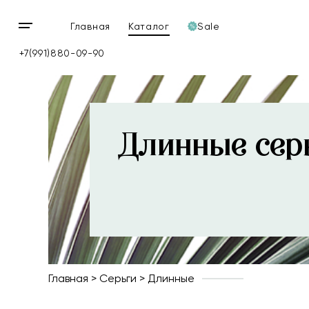
Главная
Каталог
Sale
Открыть
мобильное
+7(991)880-09-90
меню
Длинные сер
Главная
Серьги
Длинные