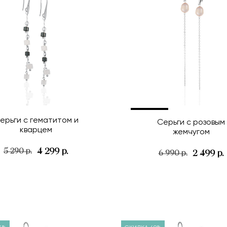
ерьги с гематитом и
Серьги с розовым
кварцем
жемчугом
4 299 р.
5 290 р.
2 499 р.
6 990 р.