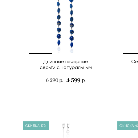
Длинные вечерние
Се
серьги с натуральным
природным лазуритом
4 599 р.
6 290 р.
СКИДКА 17%
СКИДКА 4