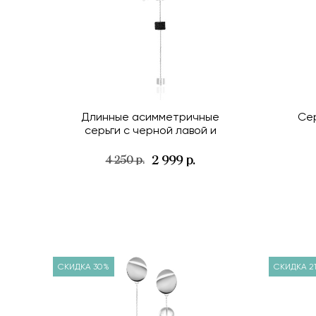
Длинные асимметричные
Се
серьги с черной лавой и
стеклом
2 999 р.
4 250 р.
СКИДКА 30%
СКИДКА 2