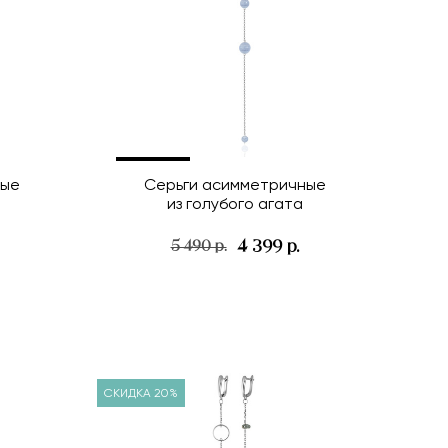
ные
Серьги асимметричные
из голубого агата
4 399 р.
5 490 р.
СКИДКА 20%