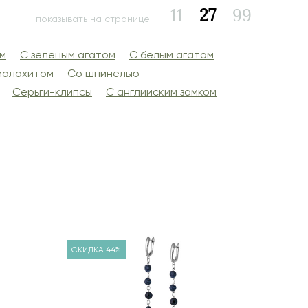
11
27
99
показывать на странице
ом
С зеленым агатом
С белым агатом
малахитом
Со шпинелью
Серьги-клипсы
С английским замком
СКИДКА 44%