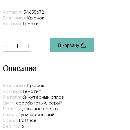
Артикул:
54655672
Вид замка:
Крючок
Вставка:
Гематит
В корзину
-
+
Описание
Вид замка:
Крючок
Вставка:
Гематит
Металл:
бижутерный сплав
Цвет:
серебристый, серый
Модель:
Длинные серьги
Размер:
универсальный
Бренд:
L'attrice
Вес, гр.:
6