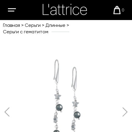
0
Открыть
Корзи
мобильное
меню
Главная
Серьги
Длинные
Серьги с гематитом