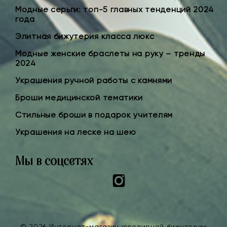
Модные серьги: топ-5 главных тенденций 2024
года
Элитная бижутерия класса люкс
Модные женские браслеты на руку – тренды
2024
Украшения ручной работы с камнями
Броши медицинской тематики
Стильные броши в подарок учителям
Украшения на леске на шею
Мы в соцсетях
Instagram
© 2026 Интернет-магазин ювелирной бижутерии