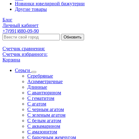
Новинки ювелирной бижутерии
Другие товары
Блог
Личный кабинет
+7(991)880-09-90
Обновить
Счетчик сравнения:
Счетчик избранного:
Корзина
Серьги
Серебряные
Асимметричные
Длинные
С авантюрином
С гематитом
С агатом
С черным агатом
С зеленым агатом
С белым агатом
С аквамарином
С амазонитом
С барочным жемчугом