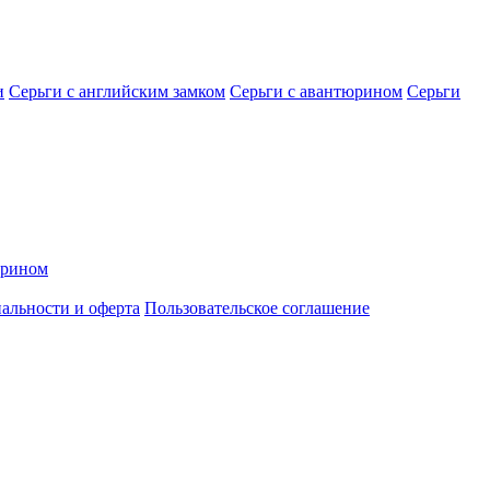
и
Серьги с английским замком
Серьги с авантюрином
Серьги
арином
альности и оферта
Пользовательское соглашение