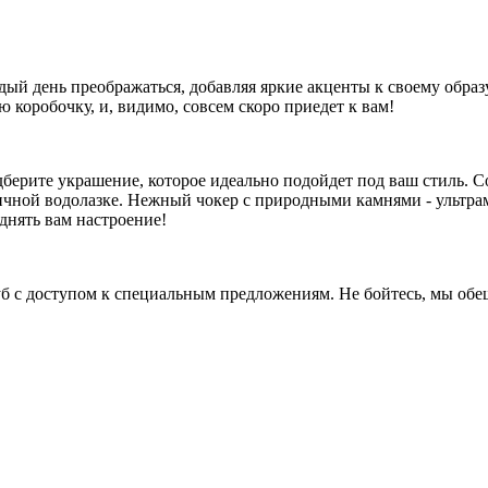
дый день преображаться, добавляя яркие акценты к своему образ
 коробочку, и, видимо, совсем скоро приедет к вам!
рите украшение, которое идеально подойдет под ваш стиль. Со
ичной водолазке. Нежный чокер с природными камнями - ультра
однять вам настроение!
б с доступом к специальным предложениям. Не бойтесь, мы обе