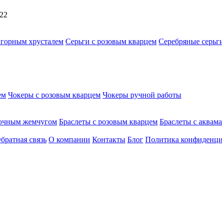
/22
 горным хрусталем
Серьги с розовым кварцем
Серебряные серьг
ем
Чокеры с розовым кварцем
Чокеры ручной работы
рочным жемчугом
Браслеты с розовым кварцем
Браслеты с аквам
братная связь
О компании
Контакты
Блог
Политика конфиденци