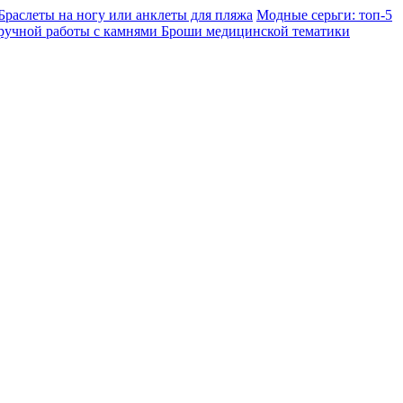
Браслеты на ногу или анклеты для пляжа
Модные серьги: топ-5
ручной работы с камнями
Броши медицинской тематики