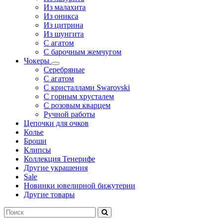
Из малахита
Из оникса
Из цитрина
Из шунгита
С агатом
С барочным жемчугом
Чокеры
Серебряные
С агатом
С кристаллами Swarovski
С горным хрусталем
С розовым кварцем
Ручной работы
Цепочки для очков
Колье
Броши
Клипсы
Коллекция Тенерифе
Другие украшения
Sale
Новинки ювелирной бижутерии
Другие товары