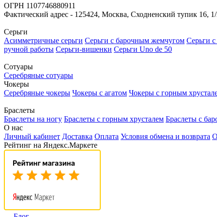
ОГРН 1107746880911
Фактический адрес - 125424, Москва, Сходненский тупик 16, 1
Серьги
Асимметричные серьги
Серьги с барочным жемчугом
Серьги с
ручной работы
Серьги-вишенки
Серьги Uno de 50
Сотуары
Серебряные сотуары
Чокеры
Серебряные чокеры
Чокеры с агатом
Чокеры с горным хрустал
Браслеты
Браслеты на ногу
Браслеты с горным хрусталем
Браслеты с ба
О нас
Личный кабинет
Доставка
Оплата
Условия обмена и возврата
О
Рейтинг на Яндекс.Маркете
Блог