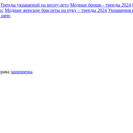
Тренды украшений на весну-лето
Модные броши - тренды 2024
кс
Модные женские браслеты на руку – тренды 2024
Украшения 
а шею
права
защищены
.