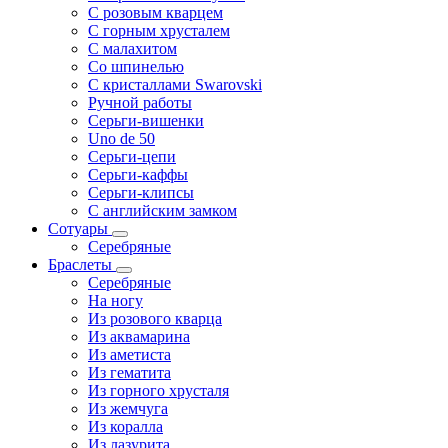
С розовым кварцем
С горным хрусталем
С малахитом
Со шпинелью
С кристаллами Swarovski
Ручной работы
Серьги-вишенки
Uno de 50
Серьги-цепи
Серьги-каффы
Серьги-клипсы
С английским замком
Сотуары
Серебряные
Браслеты
Серебряные
На ногу
Из розового кварца
Из аквамарина
Из аметиста
Из гематита
Из горного хрусталя
Из жемчуга
Из коралла
Из лазурита