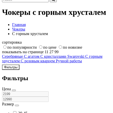
Чокеры с горным хрусталем
Главная
Чокеры
С горным хрусталем
сортировка
по популярности
по цене
по новизне
показывать на странице
11
27
99
Серебряные
С агатом
С кристаллами Swarovski
С горным
хрусталем
С розовым кварцем
Ручной работы
Фильтры
Фильтры
Цена
Размер