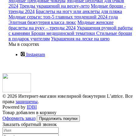
Модные трендовые чокеры
Модные цепочки для очков
2024
Тренды украшений на весну-лето
Модные броши -
тренды 2024
Браслеты на ногу или анклеты для пляжа
Модные серьги: топ-5 главных тенденций 2024 года
Элитная бижутерия класса люкс
Модные женские
браслеты на руку – тренды 2024
Украшения ручной работы
с камнями
Броши медицинской тематики
Стильные броши
в подарок учителям
Украшения на леске на шею
Мы в соцсетях
Instagram
© 2026 Интернет-магазин ювелирной бижутерии L’attrice. Все
права
защищены
.
Powered by
IDBI
Товар добавлен в корзину
Оформить заказ
Продолжить покупки
Заказать обратный звонок