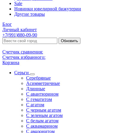
Sale
Новинки ювелирной бижутерии
Другие товары
Блог
Личный кабинет
+7(991)880-09-90
Обновить
Счетчик сравнения:
Счетчик избранного:
Корзина
Серьги
Серебряные
Асимметричные
Длинные
С авантюрином
С гематитом
С агатом
С черным агатом
С зеленым агатом
С белым агатом
С аквамарином
С амазонитом