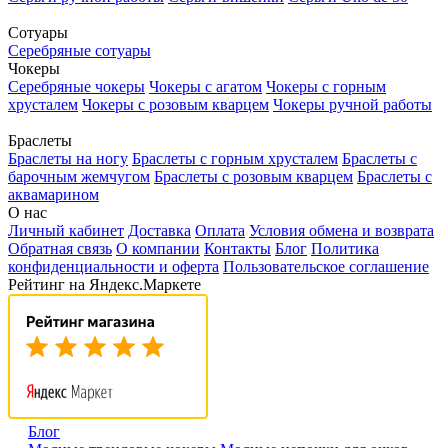
Сотуары
Серебряные сотуары
Чокеры
Серебряные чокеры
Чокеры с агатом
Чокеры с горным
хрусталем
Чокеры с розовым кварцем
Чокеры ручной работы
Браслеты
Браслеты на ногу
Браслеты с горным хрусталем
Браслеты с
барочным жемчугом
Браслеты с розовым кварцем
Браслеты с
аквамарином
О нас
Личный кабинет
Доставка
Оплата
Условия обмена и возврата
Обратная связь
О компании
Контакты
Блог
Политика
конфиденциальности и оферта
Пользовательское соглашение
Рейтинг на Яндекс.Маркете
Блог