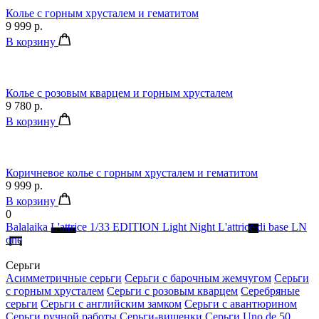
Колье с горным хрусталем и гематитом
9 999 р.
В корзину
Колье с розовым кварцем и горным хрусталем
9 780 р.
В корзину
Коричневое колье с горным хрусталем и гематитом
9 999 р.
В корзину
0
Balalaika
L'attrice
1/33 EDITION
Light Night
L'attrice di base
LN
one
Серьги
Асимметричные серьги
Серьги с барочным жемчугом
Серьги
с горным хрусталем
Серьги с розовым кварцем
Серебряные
серьги
Серьги с английским замком
Серьги с авантюрином
Серьги ручной работы
Серьги-вишенки
Серьги Uno de 50