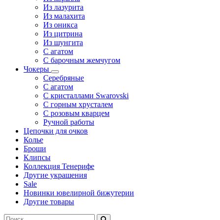
Из лазурита
Из малахита
Из оникса
Из цитрина
Из шунгита
С агатом
С барочным жемчугом
Чокеры
Серебряные
С агатом
С кристаллами Swarovski
С горным хрусталем
С розовым кварцем
Ручной работы
Цепочки для очков
Колье
Броши
Клипсы
Коллекция Тенерифе
Другие украшения
Sale
Новинки ювелирной бижутерии
Другие товары