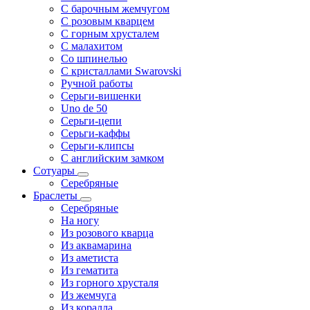
С барочным жемчугом
С розовым кварцем
С горным хрусталем
С малахитом
Со шпинелью
С кристаллами Swarovski
Ручной работы
Серьги-вишенки
Uno de 50
Серьги-цепи
Серьги-каффы
Серьги-клипсы
С английским замком
Сотуары
Серебряные
Браслеты
Серебряные
На ногу
Из розового кварца
Из аквамарина
Из аметиста
Из гематита
Из горного хрусталя
Из жемчуга
Из коралла