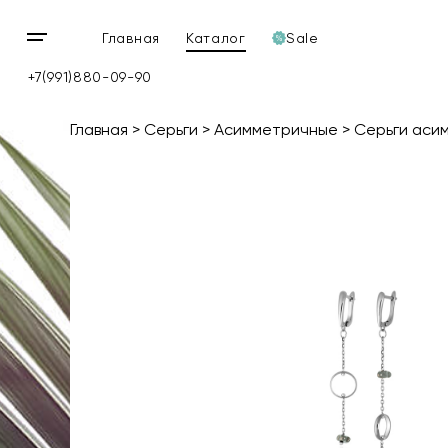
Главная
Каталог
Sale
Открыть
мобильное
+7(991)880-09-90
меню
Главная
Серьги
Асимметричные
Серьги аси