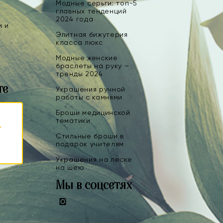
Модные серьги: топ-5
главных тенденций
2024 года
и и
Элитная бижутерия
класса люкс
Модные женские
браслеты на руку –
тренды 2024
те
Украшения ручной
работы с камнями
Броши медицинской
тематики
Стильные броши в
подарок учителям
Украшения на леске
на шею
Мы в соцсетях
Instagram