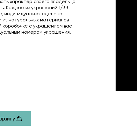
ать характер своего владельца
ь. Каждое из украшений 1/33
е, индивидуально, сделано
 из натуральных материалов
й коробочке с украшением вас
дуальным номером украшения.
to zoom
корзину