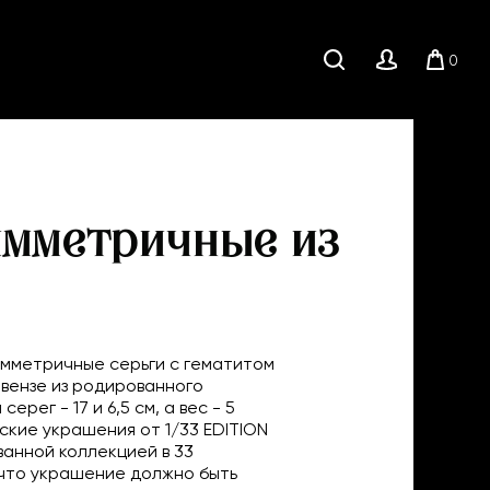
0
Поиск
Личный
Корзи
кабинет
имметричные из
мметричные серьги с гематитом
вензе из родированного
ерег - 17 и 6,5 см, а вес - 5
ские украшения от 1/33 EDITION
анной коллекцией в 33
, что украшение должно быть