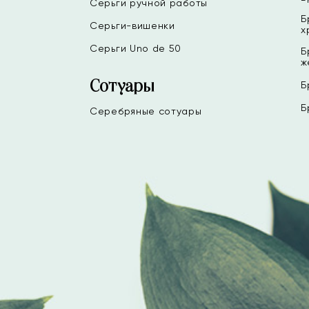
Серьги ручной работы
Б
Серьги-вишенки
х
Серьги Uno de 50
Б
ж
Сотуары
Б
Б
Серебряные сотуары