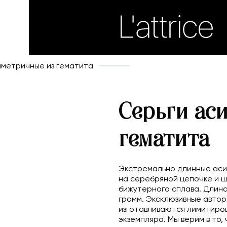
мметричные из гематита
Серьги ас
гематита
Экстремально длинные аси
на серебряной цепочке и ш
бижутерного сплава. Длина с
грамм. Эксклюзивные автор
изготавливаются лимитиров
экземпляра. Мы верим в то