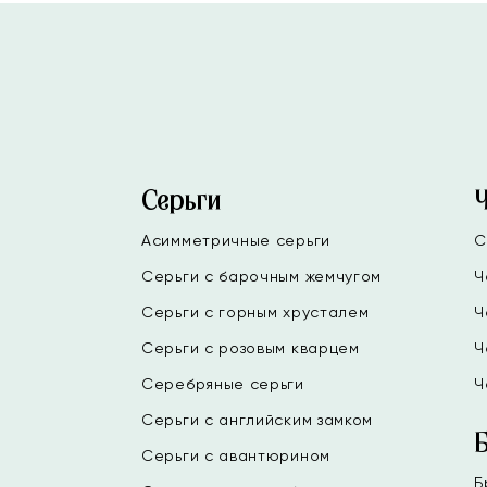
Серьги
Асимметричные серьги
С
Серьги с барочным жемчугом
Ч
Серьги с горным хрусталем
Ч
Серьги с розовым кварцем
Ч
Серебряные серьги
Ч
Серьги с английским замком
Серьги с авантюрином
Б