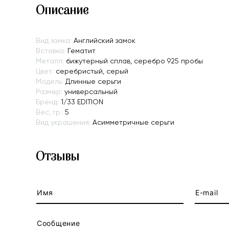
Описание
Вид замка:
Английский замок
Вставка:
Гематит
Металл:
бижутерный сплав, серебро 925 пробы
Цвет:
серебристый, серый
Модель:
Длинные серьги
Размер:
универсальный
Бренд:
1/33 EDITION
Вес, гр.:
5
Вид украшения:
Асимметричные серьги
Отзывы