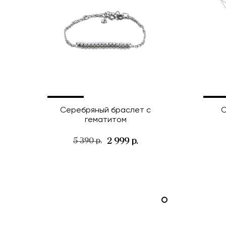
Серебряный браслет с
С
гематитом
2 999 р.
5 390 р.