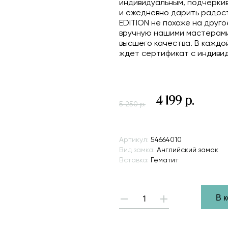
индивидуальным, подчеркив
и ежедневно дарить радост
EDITION не похоже на друго
вручную нашими мастерами
высшего качества. В каждо
ждет сертификат с индиви
4 199 р.
5 250 р.
Hover 
Артикул:
54664010
Вид замка:
Английский замок
Вставка:
Гематит
В 
-
+