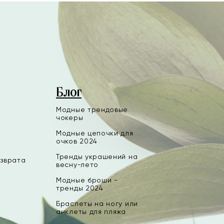
Блог
Модные трендовые
чокеры
Модные цепочки для
очков 2024
Тренды украшений на
озврата
весну-лето
Модные броши -
тренды 2024
Браслеты на ногу или
анклеты для пляжа