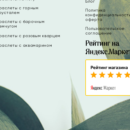
Блог
раслеты с горным
Политика
русталем
конфиденциальност
оферта
раслеты с барочным
емчугом
Пользовательское
соглашение
раслеты с розовым кварцем
Рейтинг на
раслеты с аквамарином
Яндекс.Марке