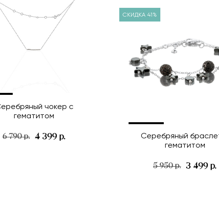
СКИДКА 41%
еребряный чокер с
гематитом
Серебряный брасле
4 399 р.
6 790 р.
гематитом
3 499 р.
5 950 р.