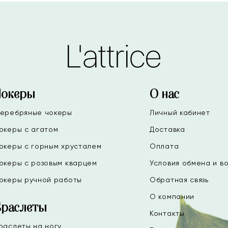
Чокеры
О нас
еребряные чокеры
Личный кабинет
океры с агатом
Доставка
океры с горным хрусталем
Оплата
океры с розовым кварцем
Условия обмена и в
океры ручной работы
Обратная связь
О компании
Браслеты
Контакты
раслеты на ногу