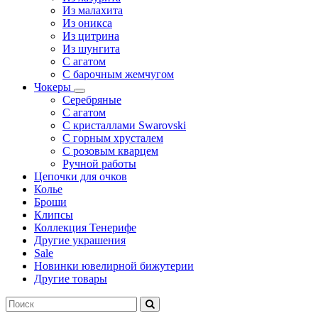
Из малахита
Из оникса
Из цитрина
Из шунгита
С агатом
С барочным жемчугом
Чокеры
Серебряные
С агатом
С кристаллами Swarovski
С горным хрусталем
С розовым кварцем
Ручной работы
Цепочки для очков
Колье
Броши
Клипсы
Коллекция Тенерифе
Другие украшения
Sale
Новинки ювелирной бижутерии
Другие товары