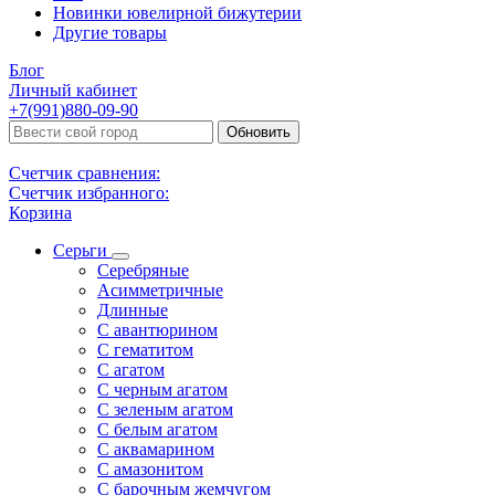
Новинки ювелирной бижутерии
Другие товары
Блог
Личный кабинет
+7(991)880-09-90
Обновить
Счетчик сравнения:
Счетчик избранного:
Корзина
Серьги
Серебряные
Асимметричные
Длинные
С авантюрином
С гематитом
С агатом
С черным агатом
С зеленым агатом
С белым агатом
С аквамарином
С амазонитом
С барочным жемчугом