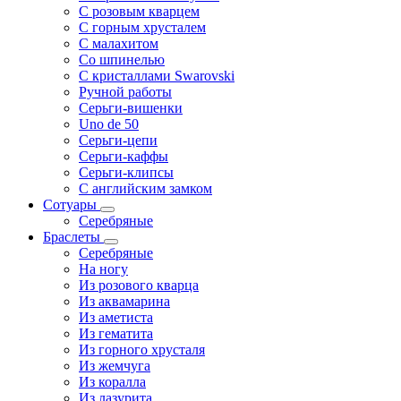
С розовым кварцем
С горным хрусталем
С малахитом
Со шпинелью
С кристаллами Swarovski
Ручной работы
Серьги-вишенки
Uno de 50
Серьги-цепи
Серьги-каффы
Серьги-клипсы
С английским замком
Сотуары
Серебряные
Браслеты
Серебряные
На ногу
Из розового кварца
Из аквамарина
Из аметиста
Из гематита
Из горного хрусталя
Из жемчуга
Из коралла
Из лазурита