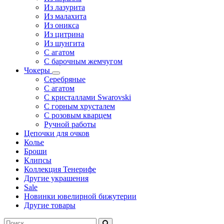
Из лазурита
Из малахита
Из оникса
Из цитрина
Из шунгита
С агатом
С барочным жемчугом
Чокеры
Серебряные
С агатом
С кристаллами Swarovski
С горным хрусталем
С розовым кварцем
Ручной работы
Цепочки для очков
Колье
Броши
Клипсы
Коллекция Тенерифе
Другие украшения
Sale
Новинки ювелирной бижутерии
Другие товары