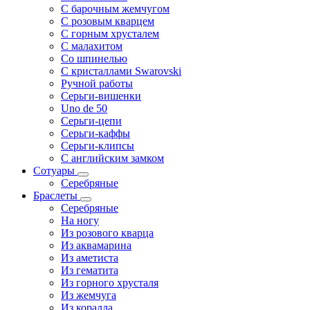
С барочным жемчугом
С розовым кварцем
С горным хрусталем
С малахитом
Со шпинелью
С кристаллами Swarovski
Ручной работы
Серьги-вишенки
Uno de 50
Серьги-цепи
Серьги-каффы
Серьги-клипсы
С английским замком
Сотуары
Серебряные
Браслеты
Серебряные
На ногу
Из розового кварца
Из аквамарина
Из аметиста
Из гематита
Из горного хрусталя
Из жемчуга
Из коралла