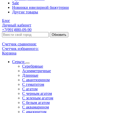
Sale
Новинки ювелирной бижутерии
Другие товары
Блог
Личный кабинет
+7(991)880-09-90
Обновить
Счетчик сравнения:
Счетчик избранного:
Корзина
Серьги
Серебряные
Асимметричные
Длинные
С авантюрином
С гематитом
С агатом
С черным агатом
С зеленым агатом
С белым агатом
С аквамарином
С амазонитом