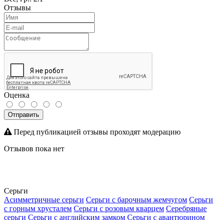
Отзывы
Оценка
Отправить
Перед публикацией отзывы проходят модерацию
Отзывов пока нет
Серьги
Асимметричные серьги
Серьги с барочным жемчугом
Серьги
с горным хрусталем
Серьги с розовым кварцем
Серебряные
серьги
Серьги с английским замком
Серьги с авантюрином