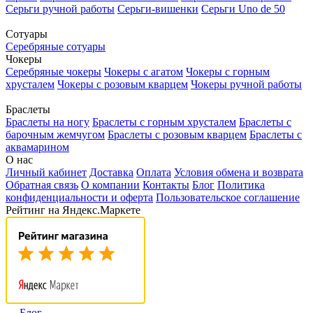
Серьги ручной работы
Серьги-вишенки
Серьги Uno de 50
Сотуары
Серебряные сотуары
Чокеры
Серебряные чокеры
Чокеры с агатом
Чокеры с горным
хрусталем
Чокеры с розовым кварцем
Чокеры ручной работы
Браслеты
Браслеты на ногу
Браслеты с горным хрусталем
Браслеты с
барочным жемчугом
Браслеты с розовым кварцем
Браслеты с
аквамарином
О нас
Личный кабинет
Доставка
Оплата
Условия обмена и возврата
Обратная связь
О компании
Контакты
Блог
Политика
конфиденциальности и оферта
Пользовательское соглашение
Рейтинг на Яндекс.Маркете
Блог