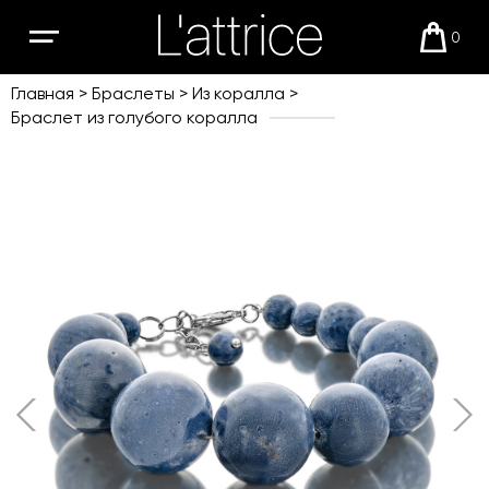
0
Открыть
Корзи
мобильное
меню
Главная
Браслеты
Из коралла
Браслет из голубого коралла