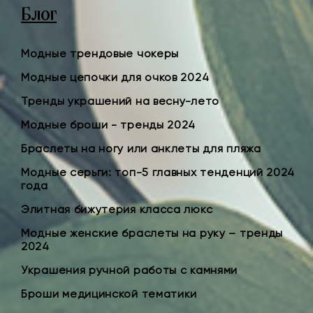
Блог
Модные трендовые чокеры
Модные цепочки для очков 2024
Тренды украшений на весну-лето
Модные броши - тренды 2024
Браслеты на ногу или анклеты для пляжа
Модные серьги: топ-5 главных тенденций 2024
года
Элитная бижутерия класса люкс
Модные женские браслеты на руку – тренды
2024
Украшения ручной работы с камнями
Броши медицинской тематики