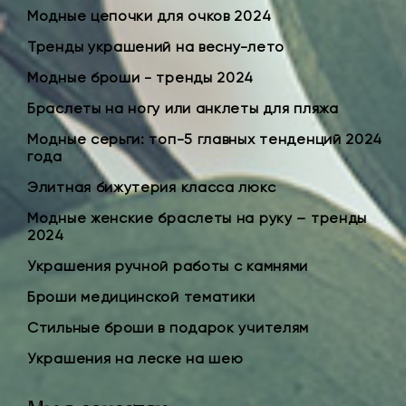
Модные цепочки для очков 2024
Тренды украшений на весну-лето
Модные броши - тренды 2024
Браслеты на ногу или анклеты для пляжа
Модные серьги: топ-5 главных тенденций 2024
года
Элитная бижутерия класса люкс
Модные женские браслеты на руку – тренды
2024
Украшения ручной работы с камнями
Броши медицинской тематики
Стильные броши в подарок учителям
Украшения на леске на шею