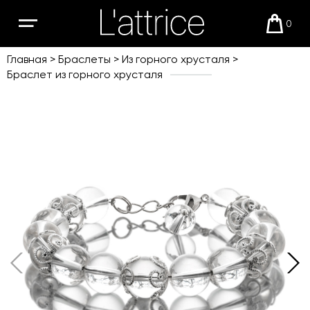
0
Открыть
Корзи
мобильное
меню
Главная
Браслеты
Из горного хрусталя
Браслет из горного хрусталя