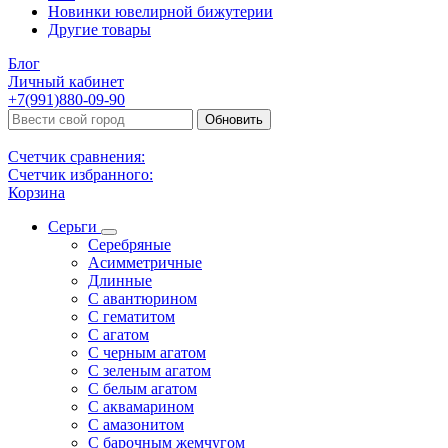
Новинки ювелирной бижутерии
Другие товары
Блог
Личный кабинет
+7(991)880-09-90
Обновить
Счетчик сравнения:
Счетчик избранного:
Корзина
Серьги
Серебряные
Асимметричные
Длинные
С авантюрином
С гематитом
С агатом
С черным агатом
С зеленым агатом
С белым агатом
С аквамарином
С амазонитом
С барочным жемчугом