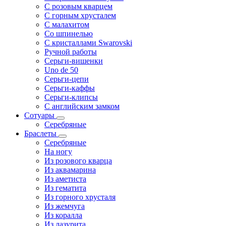
С розовым кварцем
С горным хрусталем
С малахитом
Со шпинелью
С кристаллами Swarovski
Ручной работы
Серьги-вишенки
Uno de 50
Серьги-цепи
Серьги-каффы
Серьги-клипсы
С английским замком
Сотуары
Серебряные
Браслеты
Серебряные
На ногу
Из розового кварца
Из аквамарина
Из аметиста
Из гематита
Из горного хрусталя
Из жемчуга
Из коралла
Из лазурита