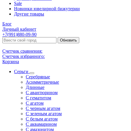
Sale
Новинки ювелирной бижутерии
Другие товары
Блог
Личный кабинет
+7(991)880-09-90
Обновить
Счетчик сравнения:
Счетчик избранного:
Корзина
Серьги
Серебряные
Асимметричные
Длинные
С авантюрином
С гематитом
С агатом
С черным агатом
С зеленым агатом
С белым агатом
С аквамарином
С амазонитом