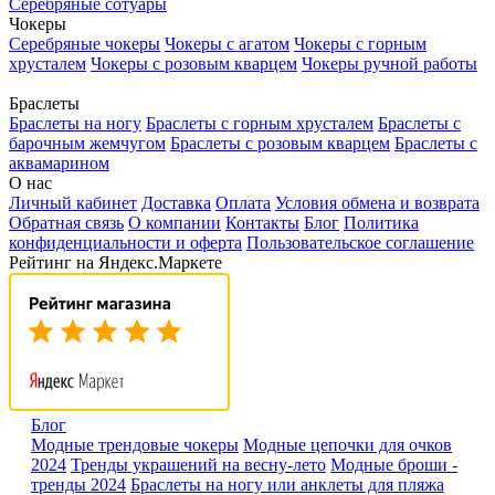
Серебряные сотуары
Чокеры
Серебряные чокеры
Чокеры с агатом
Чокеры с горным
хрусталем
Чокеры с розовым кварцем
Чокеры ручной работы
Браслеты
Браслеты на ногу
Браслеты с горным хрусталем
Браслеты с
барочным жемчугом
Браслеты с розовым кварцем
Браслеты с
аквамарином
О нас
Личный кабинет
Доставка
Оплата
Условия обмена и возврата
Обратная связь
О компании
Контакты
Блог
Политика
конфиденциальности и оферта
Пользовательское соглашение
Рейтинг на Яндекс.Маркете
Блог
Модные трендовые чокеры
Модные цепочки для очков
2024
Тренды украшений на весну-лето
Модные броши -
тренды 2024
Браслеты на ногу или анклеты для пляжа