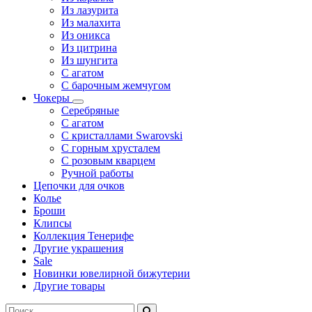
Из лазурита
Из малахита
Из оникса
Из цитрина
Из шунгита
С агатом
С барочным жемчугом
Чокеры
Серебряные
С агатом
С кристаллами Swarovski
С горным хрусталем
С розовым кварцем
Ручной работы
Цепочки для очков
Колье
Броши
Клипсы
Коллекция Тенерифе
Другие украшения
Sale
Новинки ювелирной бижутерии
Другие товары