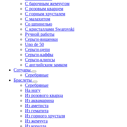
С барочным жемчугом
С розовым кварцем
С горным хрусталем
С малахитом
Со шпинелью
С кристаллами Swarovski
Ручной работы
Серьги-вишенки
Uno de 50
Серьги-цепи
Серьги-каффы
Серьги-клипсы
С английским замком
Сотуары
Серебряные
Браслеты
Серебряные
На ногу
Из розового кварца
Из аквамарина
Из аметиста
Из гематита
Из горного хрусталя
Из жемчуга
Из коралла