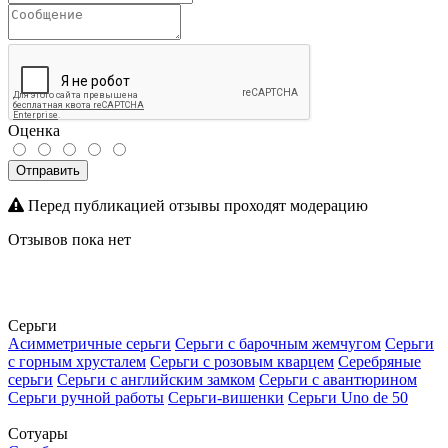
Оценка
Отправить
Перед публикацией отзывы проходят модерацию
Отзывов пока нет
Серьги
Асимметричные серьги
Серьги с барочным жемчугом
Серьги
с горным хрусталем
Серьги с розовым кварцем
Серебряные
серьги
Серьги с английским замком
Серьги с авантюрином
Серьги ручной работы
Серьги-вишенки
Серьги Uno de 50
Сотуары