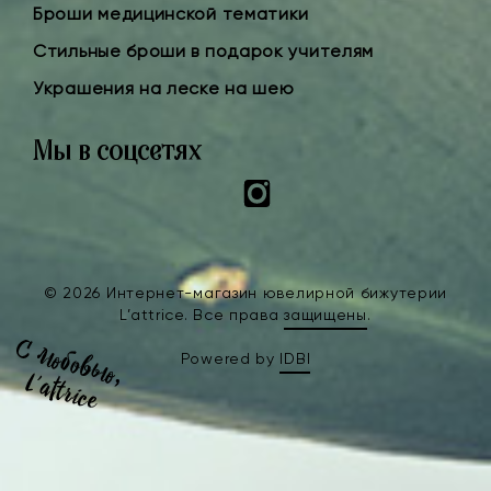
Броши медицинской тематики
Стильные броши в подарок учителям
Украшения на леске на шею
Мы в соцсетях
Instagram
© 2026 Интернет-магазин ювелирной бижутерии
L’attrice. Все права
защищены
.
Powered by
IDBI