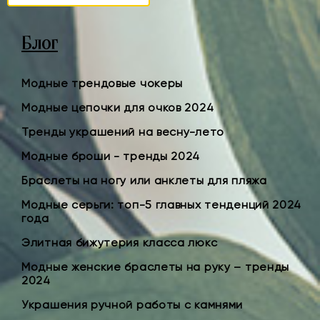
Блог
Модные трендовые чокеры
Модные цепочки для очков 2024
Тренды украшений на весну-лето
Модные броши - тренды 2024
Браслеты на ногу или анклеты для пляжа
Модные серьги: топ-5 главных тенденций 2024
года
Элитная бижутерия класса люкс
Модные женские браслеты на руку – тренды
2024
Украшения ручной работы с камнями