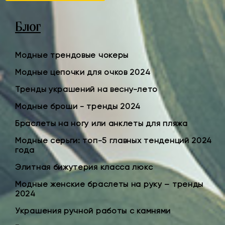
Блог
Модные трендовые чокеры
Модные цепочки для очков 2024
Тренды украшений на весну-лето
Модные броши - тренды 2024
Браслеты на ногу или анклеты для пляжа
Модные серьги: топ-5 главных тенденций 2024
года
Элитная бижутерия класса люкс
Модные женские браслеты на руку – тренды
2024
Украшения ручной работы с камнями