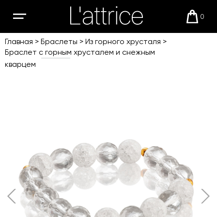
0
Открыть
Корзи
мобильное
меню
Главная
Браслеты
Из горного хрусталя
Браслет с горным хрусталем и снежным
кварцем