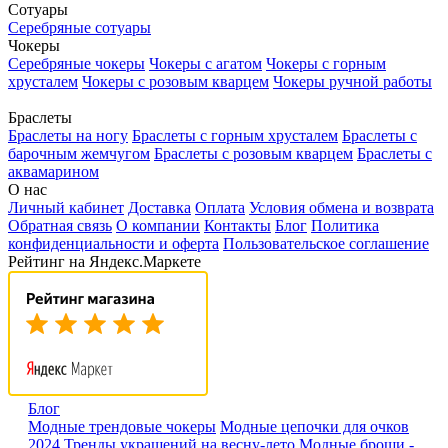
Сотуары
Серебряные сотуары
Чокеры
Серебряные чокеры
Чокеры с агатом
Чокеры с горным
хрусталем
Чокеры с розовым кварцем
Чокеры ручной работы
Браслеты
Браслеты на ногу
Браслеты с горным хрусталем
Браслеты с
барочным жемчугом
Браслеты с розовым кварцем
Браслеты с
аквамарином
О нас
Личный кабинет
Доставка
Оплата
Условия обмена и возврата
Обратная связь
О компании
Контакты
Блог
Политика
конфиденциальности и оферта
Пользовательское соглашение
Рейтинг на Яндекс.Маркете
Блог
Модные трендовые чокеры
Модные цепочки для очков
2024
Тренды украшений на весну-лето
Модные броши -