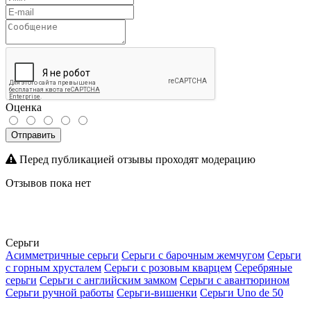
Оценка
Отправить
Перед публикацией отзывы проходят модерацию
Отзывов пока нет
Серьги
Асимметричные серьги
Серьги с барочным жемчугом
Серьги
с горным хрусталем
Серьги с розовым кварцем
Серебряные
серьги
Серьги с английским замком
Серьги с авантюрином
Серьги ручной работы
Серьги-вишенки
Серьги Uno de 50