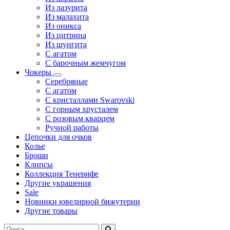
Из лазурита
Из малахита
Из оникса
Из цитрина
Из шунгита
С агатом
С барочным жемчугом
Чокеры
Серебряные
С агатом
С кристаллами Swarovski
С горным хрусталем
С розовым кварцем
Ручной работы
Цепочки для очков
Колье
Броши
Клипсы
Коллекция Тенерифе
Другие украшения
Sale
Новинки ювелирной бижутерии
Другие товары