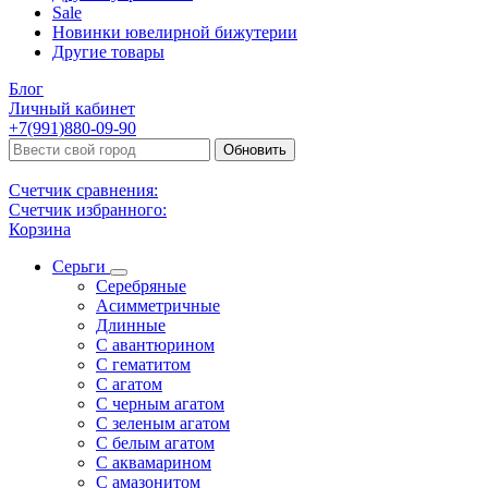
Sale
Новинки ювелирной бижутерии
Другие товары
Блог
Личный кабинет
+7(991)880-09-90
Обновить
Счетчик сравнения:
Счетчик избранного:
Корзина
Серьги
Серебряные
Асимметричные
Длинные
С авантюрином
С гематитом
С агатом
С черным агатом
С зеленым агатом
С белым агатом
С аквамарином
С амазонитом