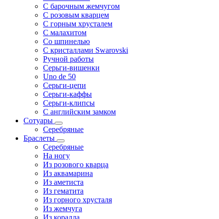
С барочным жемчугом
С розовым кварцем
С горным хрусталем
С малахитом
Со шпинелью
С кристаллами Swarovski
Ручной работы
Серьги-вишенки
Uno de 50
Серьги-цепи
Серьги-каффы
Серьги-клипсы
С английским замком
Сотуары
Серебряные
Браслеты
Серебряные
На ногу
Из розового кварца
Из аквамарина
Из аметиста
Из гематита
Из горного хрусталя
Из жемчуга
Из коралла