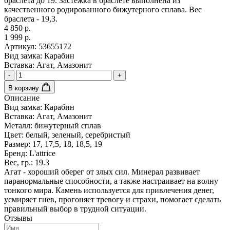
браслета до 19. Застежка в браслете выполнена из
качественного родированного бижутерного сплава. Вес
браслета - 19,3.
4 850 р.
1 999 р.
Артикул:
53655172
Вид замка:
Карабин
Вставка:
Агат, Амазонит
-
+
В корзину
Описание
Вид замка:
Карабин
Вставка:
Агат, Амазонит
Металл:
бижутерный сплав
Цвет:
белый, зеленый, серебристый
Размер:
17, 17,5, 18, 18,5, 19
Бренд:
L'attrice
Вес, гр.:
19.3
Агат - хороший оберег от злых сил. Минерал развивает
паранормальные способности, а также настраивает на волну
тонкого мира. Камень используется для привлечения денег,
усмиряет гнев, прогоняет тревогу и страхи, помогает сделать
правильный выбор в трудной ситуации.
Отзывы