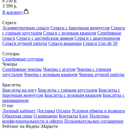
6 250 р.
3 599 р.
В корзину
Серьги
Асимметричные серьги
Серьги с барочным жемчугом
Серьги
с горным хрусталем
Серьги с розовым кварцем
Серебряные
серьги
Серьги с английским замком
Серьги с авантюрином
Серьги ручной работы
Серьги-вишенки
Серьги Uno de 50
Сотуары
Серебряные сотуары
Чокеры
Серебряные чокеры
Чокеры с агатом
Чокеры с горным
хрусталем
Чокеры с розовым кварцем
Чокеры ручной работы
Браслеты
Браслеты на ногу
Браслеты с горным хрусталем
Браслеты с
барочным жемчугом
Браслеты с розовым кварцем
Браслеты с
аквамарином
О нас
Личный кабинет
Доставка
Оплата
Условия обмена и возврата
Обратная связь
О компании
Контакты
Блог
Политика
конфиденциальности и оферта
Пользовательское соглашение
Рейтинг на Яндекс.Маркете