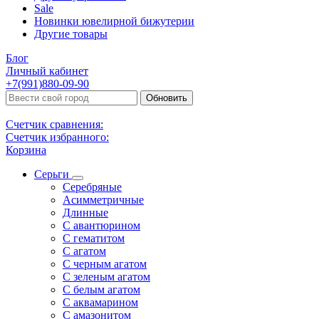
Sale
Новинки ювелирной бижутерии
Другие товары
Блог
Личный кабинет
+7(991)880-09-90
Обновить
Счетчик сравнения:
Счетчик избранного:
Корзина
Серьги
Серебряные
Асимметричные
Длинные
С авантюрином
С гематитом
С агатом
С черным агатом
С зеленым агатом
С белым агатом
С аквамарином
С амазонитом