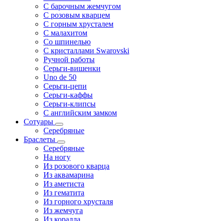
С барочным жемчугом
С розовым кварцем
С горным хрусталем
С малахитом
Со шпинелью
С кристаллами Swarovski
Ручной работы
Серьги-вишенки
Uno de 50
Серьги-цепи
Серьги-каффы
Серьги-клипсы
С английским замком
Сотуары
Серебряные
Браслеты
Серебряные
На ногу
Из розового кварца
Из аквамарина
Из аметиста
Из гематита
Из горного хрусталя
Из жемчуга
Из коралла