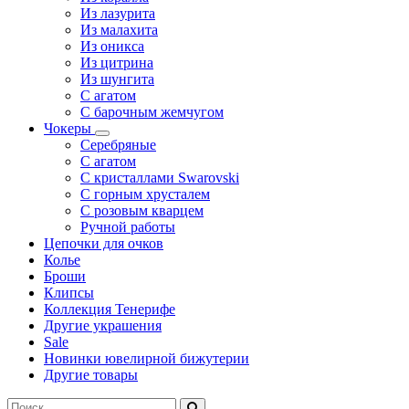
Из лазурита
Из малахита
Из оникса
Из цитрина
Из шунгита
С агатом
С барочным жемчугом
Чокеры
Серебряные
С агатом
С кристаллами Swarovski
С горным хрусталем
С розовым кварцем
Ручной работы
Цепочки для очков
Колье
Броши
Клипсы
Коллекция Тенерифе
Другие украшения
Sale
Новинки ювелирной бижутерии
Другие товары