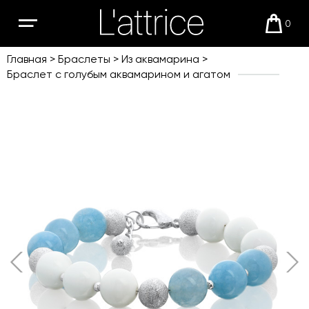
0
Открыть
Корзи
мобильное
меню
Главная
Браслеты
Из аквамарина
Браслет с голубым аквамарином и агатом