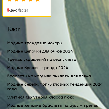
Блог
Модные трендовые чокеры
Модные цепочки для очков 2024
Тренды украшений на весну-лето
Модные броши - тренды 2024
Браслеты на ногу или анклеты для пляжа
Модные серьги: топ-5 главных тенденций 2024
года
Элитная бижутерия класса люкс
Модные женские браслеты на руку – тренды