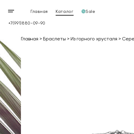
Главная
Каталог
Sale
Открыть
мобильное
+7(991)880-09-90
меню
Главная
Браслеты
Из горного хрусталя
Сере