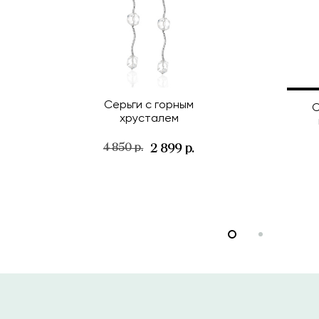
Серьги с горным
С
хрусталем
2 899 р.
4 850 р.