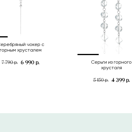
еребряный чокер с
горным хрусталем
Серьги из горного
6 990 р.
7 790 р.
хрусталя
4 399 р.
5 150 р.