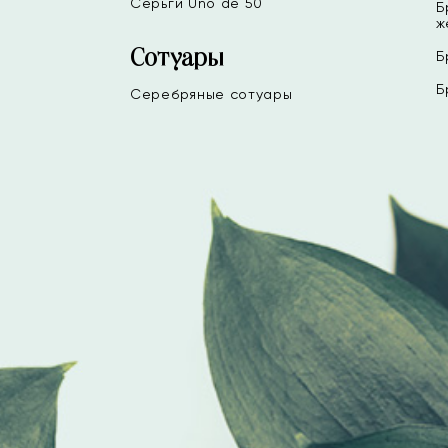
Серьги Uno de 50
Б
ж
Сотуары
Б
Б
Серебряные сотуары