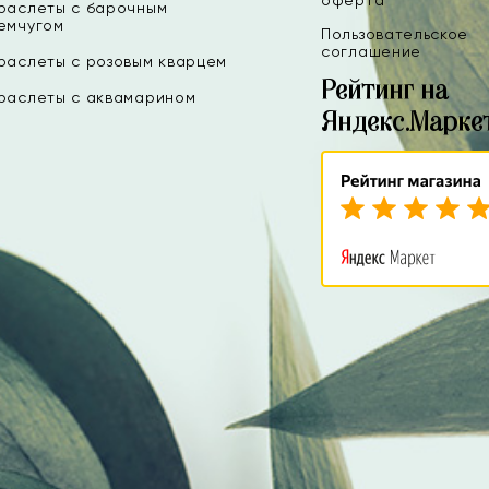
оферта
раслеты с барочным
емчугом
Пользовательское
соглашение
раслеты с розовым кварцем
Рейтинг на
раслеты с аквамарином
Яндекс.Марке