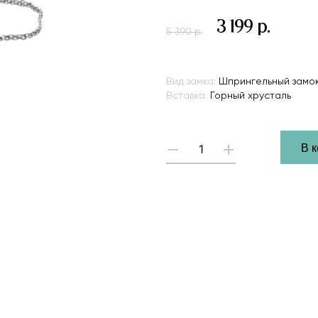
3 199 р.
5 390 р.
Вид замка:
Шпрингельный замо
Вставка:
Горный хрусталь
В 
-
+