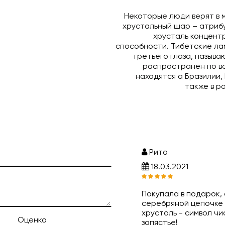
Некоторые люди верят в 
хрустальный шар – атрибу
хрусталь концент
способности. Тибетские ла
третьего глаза, назыв
распространен по в
находятся а Бразилии,
также в р
Рита
18.03.2021
Покупала в подарок,
серебряной цепочке 
хрусталь - символ чи
Оценка
запястье!