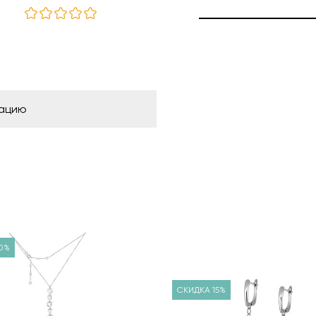
рацию
0%
СКИДКА 15%