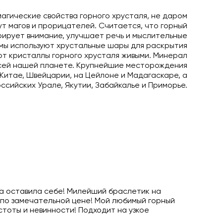
магические свойства горного хрусталя, не даром
т магов и прорицателей. Считается, что горный
рирует внимание, улучшает речь и мыслительные
мы используют хрустальные шары для раскрытия
ают кристаллы горного хрусталя живыми. Минерал
сей нашей планете. Крупнейшие месторождения
 Китае, Швейцарии, на Цейлоне и Мадагаскаре, а
оссийских Урале, Якутии, Забайкалье и Приморье.
 а оставила себе! Милейший браслетик на
по замечательной цене! Мой любимый горный
стоты и невинности! Подходит на узкое