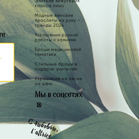
Элитная бижутерия
класса люкс
Модные женские
браслеты на руку –
тренды 2024
те
Украшения ручной
работы с камнями
Броши медицинской
тематики
Стильные броши в
подарок учителям
Украшения на леске
на шею
Мы в соцсетях
Instagram