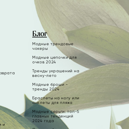
Блог
Модные трендовые
чокеры
Модные цепочки для
очков 2024
Тренды украшений на
озврата
весну-лето
Модные броши -
тренды 2024
Браслеты на ногу или
анклеты для пляжа
Модные серьги: топ-5
главных тенденций
2024 года
и и