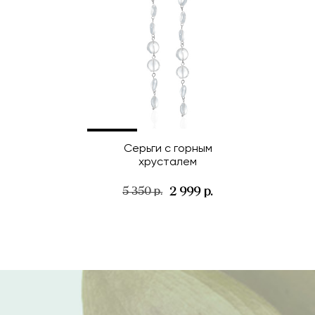
Серьги с горным
хрусталем
2 999 р.
5 350 р.