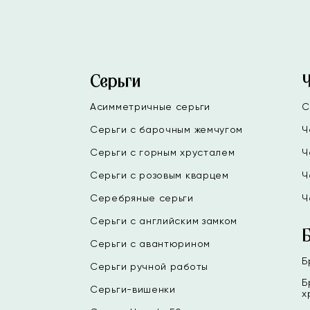
Серьги
Асимметричные серьги
С
Серьги с барочным жемчугом
Ч
Серьги с горным хрусталем
Ч
Серьги с розовым кварцем
Ч
Серебряные серьги
Ч
Серьги с английским замком
Серьги с авантюрином
Б
Серьги ручной работы
Б
Серьги-вишенки
х