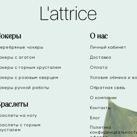
Чокеры
О нас
еребряные чокеры
Личный кабинет
океры с агатом
Доставка
океры с горным хрусталем
Оплата
океры с розовым кварцем
Условия обмена и в
океры ручной работы
Обратная связь
О компании
Браслеты
Контакты
раслеты на ногу
Блог
раслеты с горным
Политика
русталем
конфиденциальност