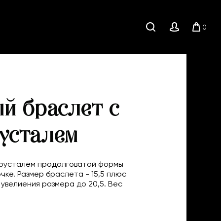
0
Поиск
Личный
Корзи
кабинет
й браслет с
усталем
 хрусталём продолговатой формы
чке. Размер браслета - 15,5 плюс
 увелиения размера до 20,5. Вес