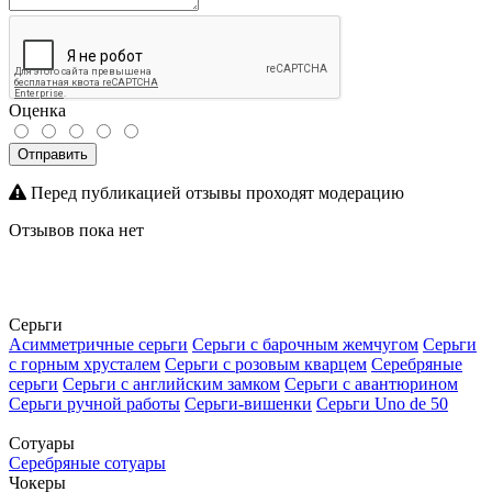
Оценка
Отправить
Перед публикацией отзывы проходят модерацию
Отзывов пока нет
Серьги
Асимметричные серьги
Серьги с барочным жемчугом
Серьги
с горным хрусталем
Серьги с розовым кварцем
Серебряные
серьги
Серьги с английским замком
Серьги с авантюрином
Серьги ручной работы
Серьги-вишенки
Серьги Uno de 50
Сотуары
Серебряные сотуары
Чокеры