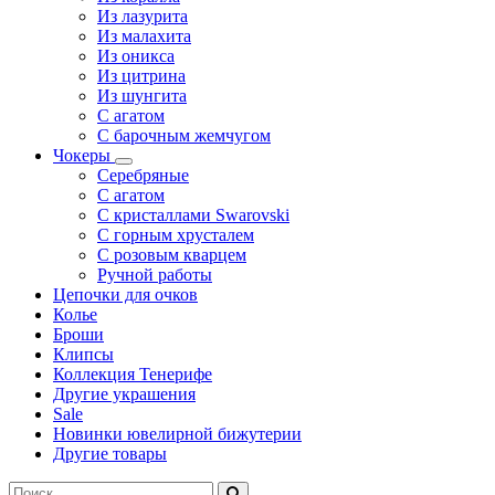
Из лазурита
Из малахита
Из оникса
Из цитрина
Из шунгита
С агатом
С барочным жемчугом
Чокеры
Серебряные
С агатом
С кристаллами Swarovski
С горным хрусталем
С розовым кварцем
Ручной работы
Цепочки для очков
Колье
Броши
Клипсы
Коллекция Тенерифе
Другие украшения
Sale
Новинки ювелирной бижутерии
Другие товары