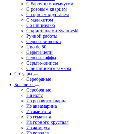
С барочным жемчугом
С розовым кварцем
С горным хрусталем
С малахитом
Со шпинелью
С кристаллами Swarovski
Ручной работы
Серьги-вишенки
Uno de 50
Серьги-цепи
Серьги-каффы
Серьги-клипсы
С английским замком
Сотуары
Серебряные
Браслеты
Серебряные
На ногу
Из розового кварца
Из аквамарина
Из аметиста
Из гематита
Из горного хрусталя
Из жемчуга
Из коралла