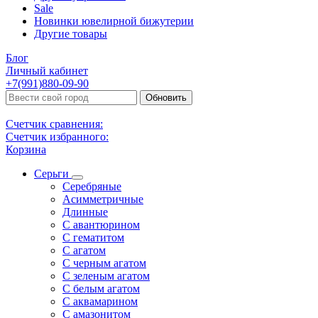
Sale
Новинки ювелирной бижутерии
Другие товары
Блог
Личный кабинет
+7(991)880-09-90
Обновить
Счетчик сравнения:
Счетчик избранного:
Корзина
Серьги
Серебряные
Асимметричные
Длинные
С авантюрином
С гематитом
С агатом
С черным агатом
С зеленым агатом
С белым агатом
С аквамарином
С амазонитом