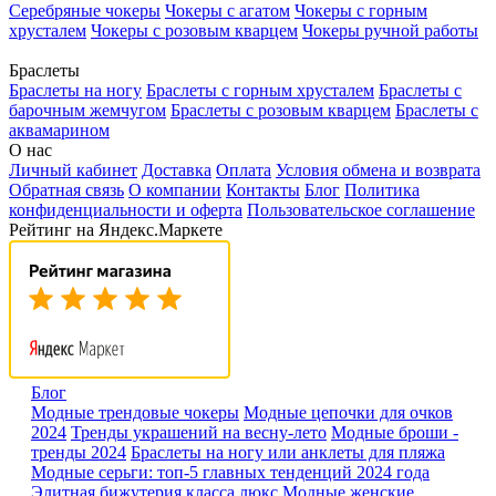
Серебряные чокеры
Чокеры с агатом
Чокеры с горным
хрусталем
Чокеры с розовым кварцем
Чокеры ручной работы
Браслеты
Браслеты на ногу
Браслеты с горным хрусталем
Браслеты с
барочным жемчугом
Браслеты с розовым кварцем
Браслеты с
аквамарином
О нас
Личный кабинет
Доставка
Оплата
Условия обмена и возврата
Обратная связь
О компании
Контакты
Блог
Политика
конфиденциальности и оферта
Пользовательское соглашение
Рейтинг на Яндекс.Маркете
Блог
Модные трендовые чокеры
Модные цепочки для очков
2024
Тренды украшений на весну-лето
Модные броши -
тренды 2024
Браслеты на ногу или анклеты для пляжа
Модные серьги: топ-5 главных тенденций 2024 года
Элитная бижутерия класса люкс
Модные женские