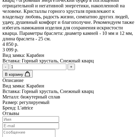
кварц - огромный энергетический буфер в поглощении
отрицательной и негативной энергетики, накопленной на
человеке. Кристаллы горного хрусталя привлекают к
владельцу любовь, радость жизни, симпатию других людей,
удачу, душевный комфорт и благополучие. Рекомендуем также
избегать намокания изделия для сохранения искристости
кварца. Параметры браслета: диаметр камней - 10 мм и 12 мм,
длина браслета - 25 см.
4 850 р.
3 099 р.
Вид замка:
Карабин
Вставка:
Горный хрусталь, Снежный кварц
-
+
В корзину
Описание
Вид замка:
Карабин
Вставка:
Горный хрусталь, Снежный кварц
Металл:
бижутерный сплав
Размер:
регулируемый
Бренд:
L'attrice
Отзывы