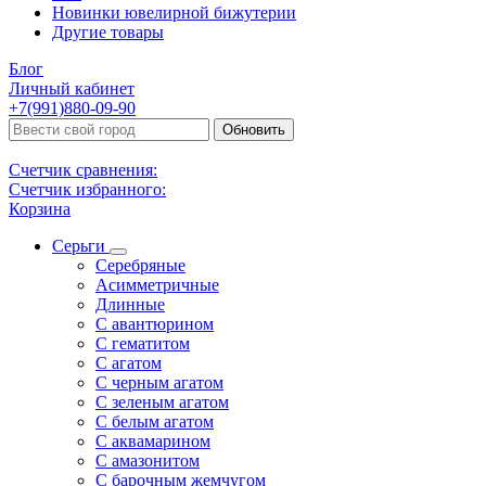
Новинки ювелирной бижутерии
Другие товары
Блог
Личный кабинет
+7(991)880-09-90
Обновить
Счетчик сравнения:
Счетчик избранного:
Корзина
Серьги
Серебряные
Асимметричные
Длинные
С авантюрином
С гематитом
С агатом
С черным агатом
С зеленым агатом
С белым агатом
С аквамарином
С амазонитом
С барочным жемчугом