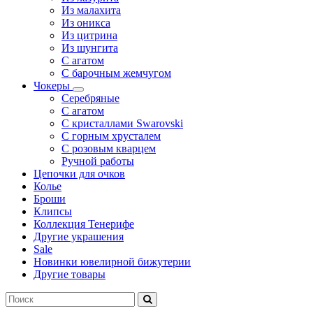
Из малахита
Из оникса
Из цитрина
Из шунгита
С агатом
С барочным жемчугом
Чокеры
Серебряные
С агатом
С кристаллами Swarovski
С горным хрусталем
С розовым кварцем
Ручной работы
Цепочки для очков
Колье
Броши
Клипсы
Коллекция Тенерифе
Другие украшения
Sale
Новинки ювелирной бижутерии
Другие товары