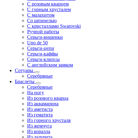
С розовым кварцем
С горным хрусталем
С малахитом
Со шпинелью
С кристаллами Swarovski
Ручной работы
Серьги-вишенки
Uno de 50
Серьги-цепи
Серьги-каффы
Серьги-клипсы
С английским замком
Сотуары
Серебряные
Браслеты
Серебряные
На ногу
Из розового кварца
Из аквамарина
Из аметиста
Из гематита
Из горного хрусталя
Из жемчуга
Из коралла
Из лазурита