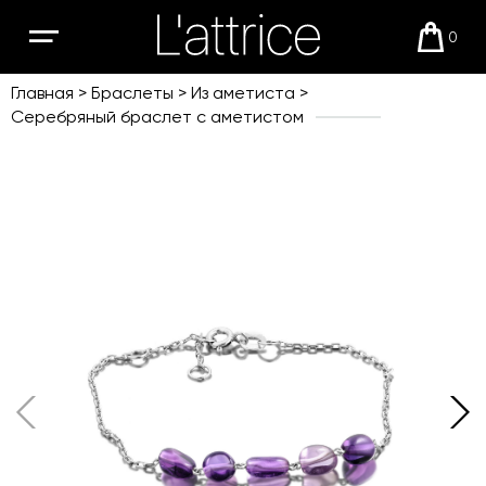
0
Открыть
Корзи
мобильное
меню
Главная
Браслеты
Из аметиста
Серебряный браслет с аметистом