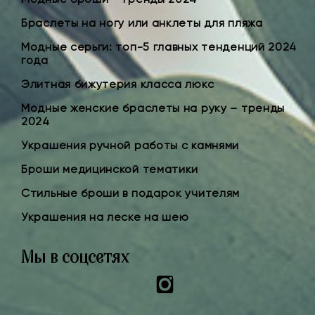
Браслеты на ногу или анклеты для пляжа
Модные серьги: топ-5 главных тенденций 2024
года
Элитная бижутерия класса люкс
Модные женские браслеты на руку – тренды
2024
Украшения ручной работы с камнями
Броши медицинской тематики
Стильные броши в подарок учителям
Украшения на леске на шею
Мы в соцсетях
Instagram