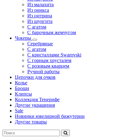
Из малахита
Из оникса
Из цитрина
Из шунгита
С агатом
С барочным жемчугом
Чокеры
Серебряные
С агатом
С кристаллами Swarovski
С горным хрусталем
С розовым кварцем
Ручной работы
Цепочки для очков
Колье
Броши
Клипсы
Коллекция Тенерифе
Другие украшения
Sale
Новинки ювелирной бижутерии
Другие товары