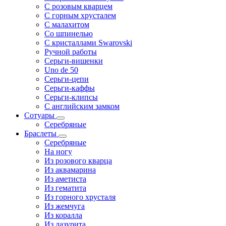
С розовым кварцем
С горным хрусталем
С малахитом
Со шпинелью
С кристаллами Swarovski
Ручной работы
Серьги-вишенки
Uno de 50
Серьги-цепи
Серьги-каффы
Серьги-клипсы
С английским замком
Сотуары
Серебряные
Браслеты
Серебряные
На ногу
Из розового кварца
Из аквамарина
Из аметиста
Из гематита
Из горного хрусталя
Из жемчуга
Из коралла
Из лазурита