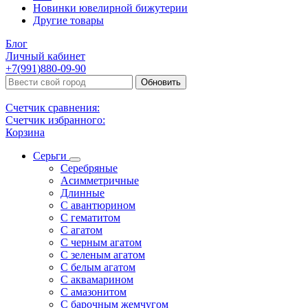
Новинки ювелирной бижутерии
Другие товары
Блог
Личный кабинет
+7(991)880-09-90
Обновить
Счетчик сравнения:
Счетчик избранного:
Корзина
Серьги
Серебряные
Асимметричные
Длинные
С авантюрином
С гематитом
С агатом
С черным агатом
С зеленым агатом
С белым агатом
С аквамарином
С амазонитом
С барочным жемчугом