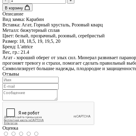
-
+
В корзину
Описание
Вид замка:
Карабин
Вставка:
Агат, Горный хрусталь, Розовый кварц
Металл:
бижутерный сплав
Цвет:
белый, прозрачный, розовый, серебристый
Размер:
18, 18,5, 19, 19,5, 20
Бренд:
L'attrice
Вес, гр.:
21.4
Агат - хороший оберег от злых сил. Минерал развивает паранор
прогоняет тревогу и страхи, помогает сделать правильный вы
Символизирует большие надежды, плодородие и защищенность
Отзывы
Оценка