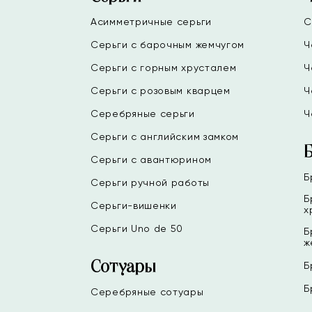
Асимметричные серьги
С
Серьги с барочным жемчугом
Ч
Серьги с горным хрусталем
Ч
Серьги с розовым кварцем
Ч
Серебряные серьги
Ч
Серьги с английским замком
Серьги с авантюрином
Б
Серьги ручной работы
Б
Серьги-вишенки
х
Серьги Uno de 50
Б
ж
Сотуары
Б
Б
Серебряные сотуары