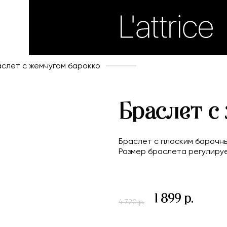
слет с жемчугом барокко
Браслет с
Браслет с плоским барочны
Размер браслета регулируе
1 899 р.
4 720 р.