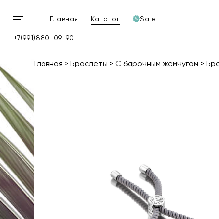
Главная
Каталог
Sale
Открыть
мобильное
+7(991)880-09-90
меню
Главная
Браслеты
С барочным жемчугом
Бра