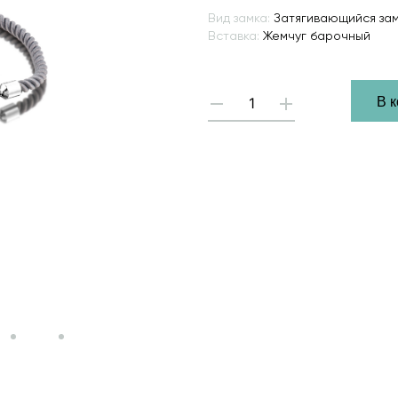
Вид замка:
Затягивающийся за
Вставка:
Жемчуг барочный
В 
-
+
Hover 