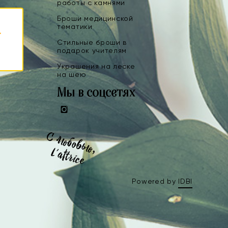
работы с камнями
Броши медицинской
тематики
Стильные броши в
подарок учителям
Украшения на леске
на шею
Мы в соцсетях
Instagram
Powered by
IDBI