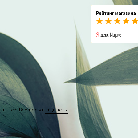
attrice. Все права
защищены
.