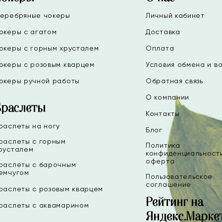
еребряные чокеры
Личный кабинет
океры с агатом
Доставка
океры с горным хрусталем
Оплата
океры с розовым кварцем
Условия обмена и в
океры ручной работы
Обратная связь
О компании
Браслеты
Контакты
раслеты на ногу
Блог
раслеты с горным
Политика
русталем
конфиденциальност
оферта
раслеты с барочным
емчугом
Пользовательское
соглашение
раслеты с розовым кварцем
Рейтинг на
раслеты с аквамарином
Яндекс.Марке