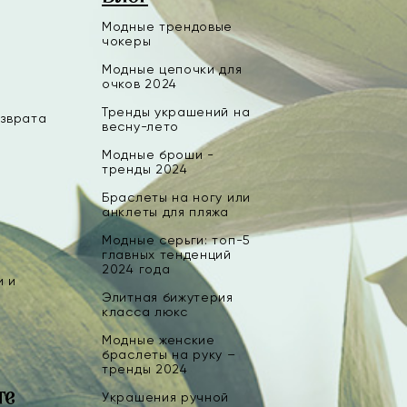
Модные трендовые
чокеры
Модные цепочки для
очков 2024
Тренды украшений на
озврата
весну-лето
Модные броши -
тренды 2024
Браслеты на ногу или
анклеты для пляжа
Модные серьги: топ-5
главных тенденций
2024 года
и и
Элитная бижутерия
класса люкс
Модные женские
браслеты на руку –
тренды 2024
те
Украшения ручной