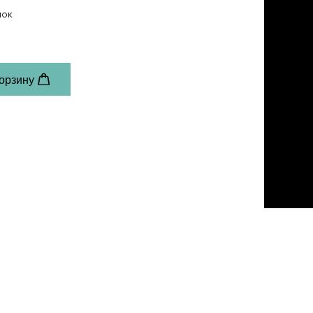
мок
корзину
to zoom