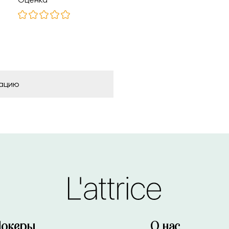
рацию
Чокеры
О нас