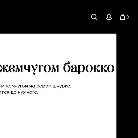
0
Поиск
Личный
Корзи
кабинет
 жемчугом барокко
м жемчугом на сером шнурке.
тся до нужного.