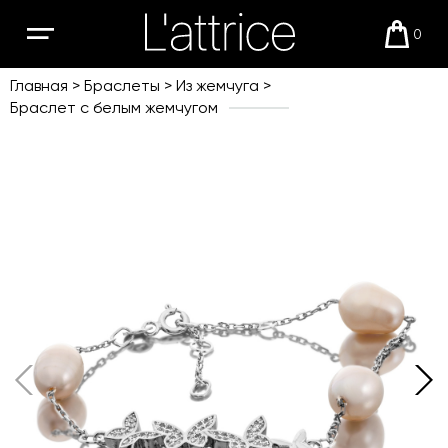
0
Открыть
Корзи
мобильное
меню
Главная
Браслеты
Из жемчуга
Браслет с белым жемчугом