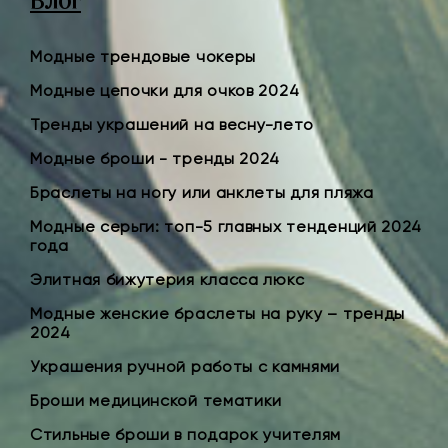
Блог
Модные трендовые чокеры
Модные цепочки для очков 2024
Тренды украшений на весну-лето
Модные броши - тренды 2024
Браслеты на ногу или анклеты для пляжа
Модные серьги: топ-5 главных тенденций 2024
года
Элитная бижутерия класса люкс
Модные женские браслеты на руку – тренды
2024
Украшения ручной работы с камнями
Броши медицинской тематики
Стильные броши в подарок учителям