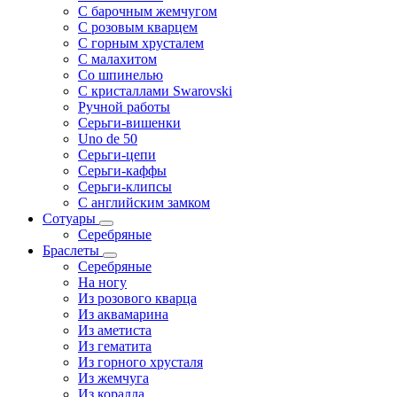
С барочным жемчугом
С розовым кварцем
С горным хрусталем
С малахитом
Со шпинелью
С кристаллами Swarovski
Ручной работы
Серьги-вишенки
Uno de 50
Серьги-цепи
Серьги-каффы
Серьги-клипсы
С английским замком
Сотуары
Серебряные
Браслеты
Серебряные
На ногу
Из розового кварца
Из аквамарина
Из аметиста
Из гематита
Из горного хрусталя
Из жемчуга
Из коралла