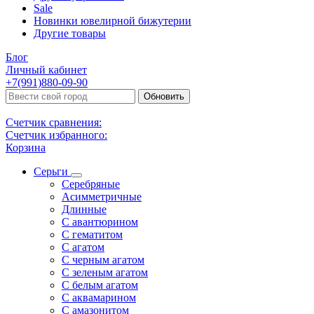
Sale
Новинки ювелирной бижутерии
Другие товары
Блог
Личный кабинет
+7(991)880-09-90
Обновить
Счетчик сравнения:
Счетчик избранного:
Корзина
Серьги
Серебряные
Асимметричные
Длинные
С авантюрином
С гематитом
С агатом
С черным агатом
С зеленым агатом
С белым агатом
С аквамарином
С амазонитом