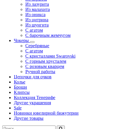
Из лазурита
Из малахита
Из оникса
Из цитрина
Из шунгита
С агатом
С барочным жемчугом
Чокеры
Серебряные
С агатом
С кристаллами Swarovski
С горным хрусталем
С розовым кварцем
Ручной работы
Цепочки для очков
Колье
Броши
Клипсы
Коллекция Тенерифе
Другие украшения
Sale
Новинки ювелирной бижутерии
Другие товары