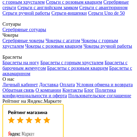
с горным хрусталем
Серьги с розовым кварцем
Серебряные
серьги
Серьги с английским замком
Серьги с авантюрином
Серьги ручной работы
Серьги-вишенки
Серьги Uno de 50
Сотуары
Серебряные сотуары
Чокеры
Серебряные чокеры
Чокеры с агатом
Чокеры с горным
хрусталем
Чокеры с розовым кварцем
Чокеры ручной работы
Браслеты
Браслеты на ногу
Браслеты с горным хрусталем
Браслеты с
барочным жемчугом
Браслеты с розовым кварцем
Браслеты с
аквамарином
О нас
Личный кабинет
Доставка
Оплата
Условия обмена и возврата
Обратная связь
О компании
Контакты
Блог
Политика
конфиденциальности и оферта
Пользовательское соглашение
Рейтинг на Яндекс.Маркете