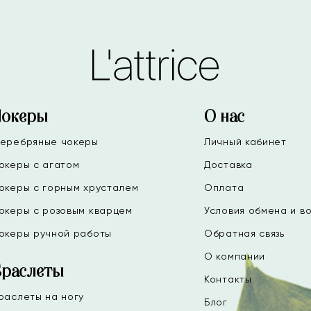
Чокеры
О нас
еребряные чокеры
Личный кабинет
океры с агатом
Доставка
океры с горным хрусталем
Оплата
океры с розовым кварцем
Условия обмена и в
океры ручной работы
Обратная связь
О компании
Браслеты
Контакты
раслеты на ногу
Блог