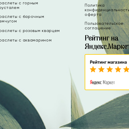
раслеты с горным
Политика
русталем
конфиденциальност
оферта
раслеты с барочным
емчугом
Пользовательское
соглашение
раслеты с розовым кварцем
Рейтинг на
раслеты с аквамарином
Яндекс.Марке