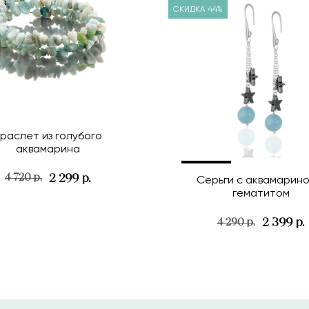
СКИДКА 44%
раслет из голубого
аквамарина
2 299 р.
4 720 р.
Серьги с аквамарино
гематитом
2 399 р.
4 290 р.