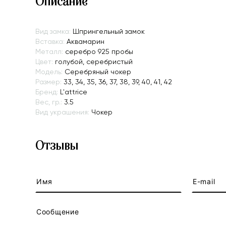
Описание
Вид замка:
Шпрингельный замок
Вставка:
Аквамарин
Металл:
серебро 925 пробы
Цвет:
голубой, серебристый
Модель:
Серебряный чокер
Размер:
33, 34, 35, 36, 37, 38, 39, 40, 41, 42
Бренд:
L'attrice
Вес, гр.:
3.5
Вид украшения:
Чокер
Отзывы