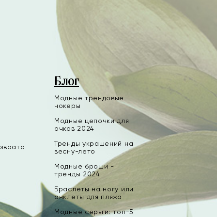
Блог
Модные трендовые
чокеры
Модные цепочки для
очков 2024
Тренды украшений на
озврата
весну-лето
Модные броши -
тренды 2024
Браслеты на ногу или
анклеты для пляжа
Модные серьги: топ-5