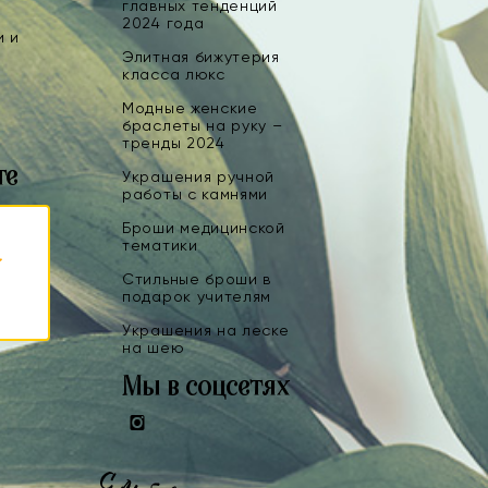
главных тенденций
2024 года
и и
Элитная бижутерия
класса люкс
Модные женские
браслеты на руку –
тренды 2024
те
Украшения ручной
работы с камнями
Броши медицинской
тематики
Стильные броши в
подарок учителям
Украшения на леске
на шею
Мы в соцсетях
Instagram