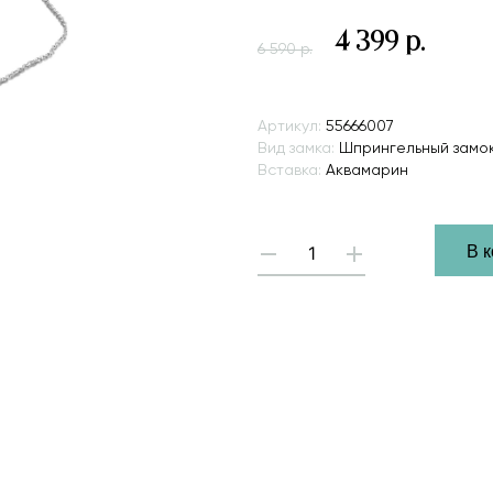
4 399 р.
6 590 р.
Артикул:
55666007
Вид замка:
Шпрингельный замо
Вставка:
Аквамарин
Hover 
В 
-
+