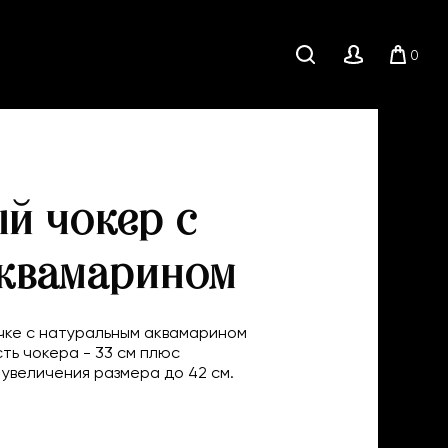
0
Поиск
Личный
Корзи
кабинет
й чокер с
квамарином
чке с натуральным аквамарином
ть чокера - 33 см плюс
 увеличения размера до 42 см.