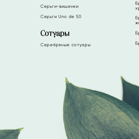
Б
Серьги-вишенки
х
Серьги Uno de 50
Б
ж
Сотуары
Б
Б
Серебряные сотуары