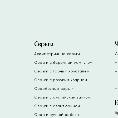
Серьги
Асимметричные серьги
С
Серьги с барочным жемчугом
Ч
Серьги с горным хрусталем
Ч
Серьги с розовым кварцем
Ч
Серебряные серьги
Ч
Серьги с английским замком
Серьги с авантюрином
Б
Серьги ручной работы