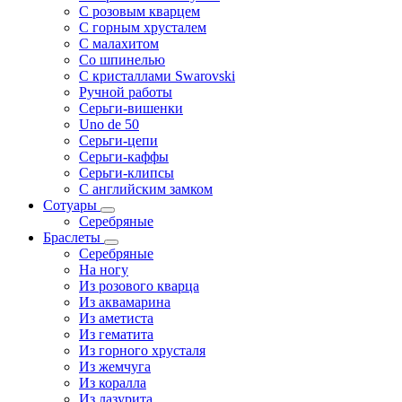
С розовым кварцем
С горным хрусталем
С малахитом
Со шпинелью
С кристаллами Swarovski
Ручной работы
Серьги-вишенки
Uno de 50
Серьги-цепи
Серьги-каффы
Серьги-клипсы
С английским замком
Сотуары
Серебряные
Браслеты
Серебряные
На ногу
Из розового кварца
Из аквамарина
Из аметиста
Из гематита
Из горного хрусталя
Из жемчуга
Из коралла
Из лазурита