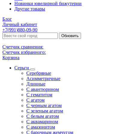
Новинки ювелирной бижутерии
Другие товары
Блог
Личный кабинет
+7(991)880-09-90
Обновить
Счетчик сравнения:
Счетчик избранного:
Корзина
Серьги
Серебряные
Асимметричные
Длинные
С авантюрином
С гематитом
С агатом
С черным агатом
С зеленым агатом
С белым агатом
С аквамарином
С амазонитом
С барочным жемчугом