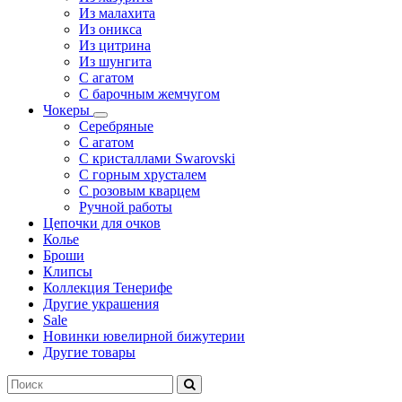
Из малахита
Из оникса
Из цитрина
Из шунгита
С агатом
С барочным жемчугом
Чокеры
Серебряные
С агатом
С кристаллами Swarovski
С горным хрусталем
С розовым кварцем
Ручной работы
Цепочки для очков
Колье
Броши
Клипсы
Коллекция Тенерифе
Другие украшения
Sale
Новинки ювелирной бижутерии
Другие товары