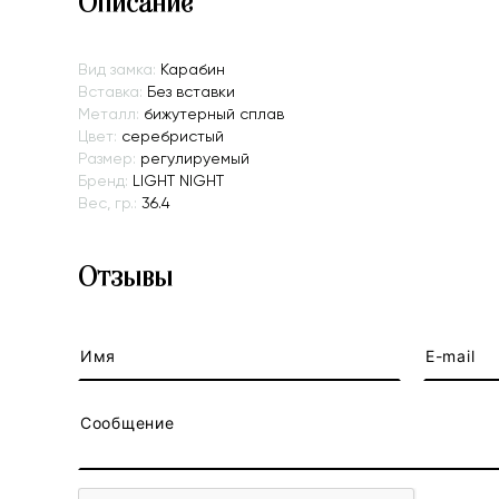
Описание
Вид замка:
Карабин
Вставка:
Без вставки
Металл:
бижутерный сплав
Цвет:
серебристый
Размер:
регулируемый
Бренд:
LIGHT NIGHT
Вес, гр.:
36.4
Отзывы