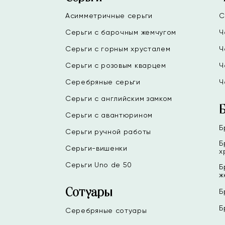
Асимметричные серьги
С
Серьги с барочным жемчугом
Ч
Серьги с горным хрусталем
Ч
Серьги с розовым кварцем
Ч
Серебряные серьги
Ч
Серьги с английским замком
Серьги с авантюрином
Б
Серьги ручной работы
Б
Серьги-вишенки
х
Серьги Uno de 50
Б
ж
Сотуары
Б
Б
Серебряные сотуары