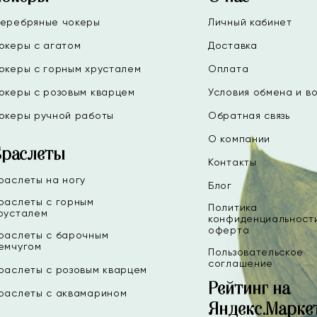
еребряные чокеры
Личный кабинет
океры с агатом
Доставка
океры с горным хрусталем
Оплата
океры с розовым кварцем
Условия обмена и в
океры ручной работы
Обратная связь
О компании
Браслеты
Контакты
раслеты на ногу
Блог
раслеты с горным
Политика
русталем
конфиденциальност
оферта
раслеты с барочным
емчугом
Пользовательское
соглашение
раслеты с розовым кварцем
Рейтинг на
раслеты с аквамарином
Яндекс.Марке