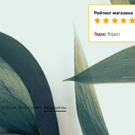
attrice. Все права
защищены
.