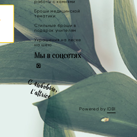
работы с камнями
Броши медицинской
тематики
Стильные броши в
подарок учителям
Украшения на леске
на шею
Мы в соцсетях
Instagram
Powered by
IDBI