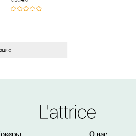
рацию
Чокеры
О нас