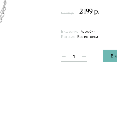
2 199 р.
5 690 р.
Вид замка:
Карабин
Вставка:
Без вставки
Hover 
В 
-
+