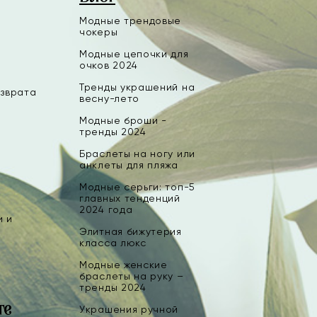
Модные трендовые
чокеры
Модные цепочки для
очков 2024
Тренды украшений на
озврата
весну-лето
Модные броши -
тренды 2024
Браслеты на ногу или
анклеты для пляжа
Модные серьги: топ-5
главных тенденций
2024 года
и и
Элитная бижутерия
класса люкс
Модные женские
браслеты на руку –
тренды 2024
те
Украшения ручной