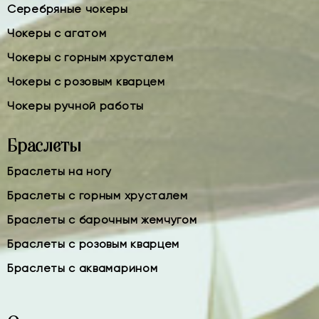
Серебряные чокеры
Чокеры с агатом
Чокеры с горным хрусталем
Чокеры с розовым кварцем
Чокеры ручной работы
Браслеты
Браслеты на ногу
Браслеты с горным хрусталем
Браслеты с барочным жемчугом
Браслеты с розовым кварцем
Браслеты с аквамарином