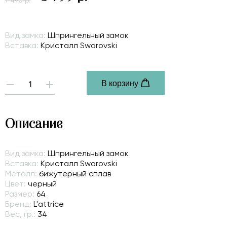
7 490 р.
Вид замка:
Шпрингельный замок
Вставка:
Кристалл Swarovski
В корзину
-
+
Описание
Вид замка:
Шпрингельный замок
Вставка:
Кристалл Swarovski
Металл:
бижутерный сплав
Цвет:
черный
Размер:
64
Бренд:
L'attrice
Вес, гр.:
34