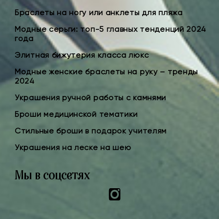
Браслеты на ногу или анклеты для пляжа
Модные серьги: топ-5 главных тенденций 2024
года
Элитная бижутерия класса люкс
Модные женские браслеты на руку – тренды
2024
Украшения ручной работы с камнями
Броши медицинской тематики
Стильные броши в подарок учителям
Украшения на леске на шею
Мы в соцсетях
Instagram