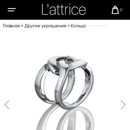
0
Открыть
Корзи
мобильное
меню
Главная
Другие украшения
Кольцо