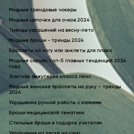
Модные трендовые чокеры
Модные цепочки для очков 2024
Тренды украшений на весну-лето
Модные броши - тренды 2024
Браслеты на ногу или анклеты для пляжа
Модные серьги: топ-5 главных тенденций 2024
года
Элитная бижутерия класса люкс
Модные женские браслеты на руку – тренды
2024
Украшения ручной работы с камнями
Броши медицинской тематики
Стильные броши в подарок учителям
Украшения на леске на шею