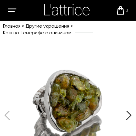
0
Открыть
Корзи
мобильное
меню
Главная
Другие украшения
Кольцо Тенерифе с оливином