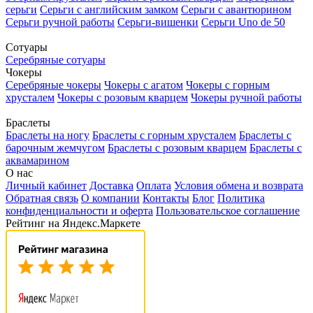
серьги
Серьги с английским замком
Серьги с авантюрином
Серьги ручной работы
Серьги-вишенки
Серьги Uno de 50
Сотуары
Серебряные сотуары
Чокеры
Серебряные чокеры
Чокеры с агатом
Чокеры с горным
хрусталем
Чокеры с розовым кварцем
Чокеры ручной работы
Браслеты
Браслеты на ногу
Браслеты с горным хрусталем
Браслеты с
барочным жемчугом
Браслеты с розовым кварцем
Браслеты с
аквамарином
О нас
Личный кабинет
Доставка
Оплата
Условия обмена и возврата
Обратная связь
О компании
Контакты
Блог
Политика
конфиденциальности и оферта
Пользовательское соглашение
Рейтинг на Яндекс.Маркете