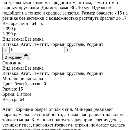
натуральными камнями - родонитом, агатом, гематитом и
горным хрусталем. Диаметр камней - 10 мм. Идеально
подойдет на тонкое и среднее запястье. Размер браслета - 15 на
резинке без застежки с возможностью растянуть браслет до 17.
Вес браслета - 64 гр.
5 990 р.
3 399 р.
Вид замка:
Без замка
Вставка:
Агат, Гематит, Горный хрусталь, Родонит
-
+
В корзину
Описание
Вид замка:
Без замка
Вставка:
Агат, Гематит, Горный хрусталь, Родонит
Металл:
нет металла
Цвет:
белый, розовый
Размер:
15
Бренд:
L'attrice
Вес, гр.:
64
Агат - хороший оберег от злых сил. Минерал развивает
паранормальные способности, а также настраивает на волну
тонкого мира. Камень используется для привлечения денег,
усмиряет гнев, прогоняет тревогу и страхи, помогает сделать