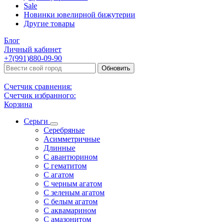
Sale
Новинки ювелирной бижутерии
Другие товары
Блог
Личный кабинет
+7(991)880-09-90
Обновить
Счетчик сравнения:
Счетчик избранного:
Корзина
Серьги
Серебряные
Асимметричные
Длинные
С авантюрином
С гематитом
С агатом
С черным агатом
С зеленым агатом
С белым агатом
С аквамарином
С амазонитом