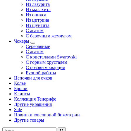
Из лазурита
Из малахита
Из оникса
Из цитрина
Из шунгита
С агатом
С барочным жемчугом
Чокеры
Серебряные
С агатом
С кристаллами Swarovski
С горным хрусталем
С розовым кварцем
Ручной работы
Цепочки для очков
Колье
Броши
Клипсы
Коллекция Тенерифе
Другие украшения
Sale
Новинки ювелирной бижутерии
Другие товары