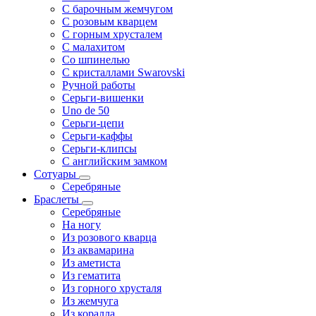
С барочным жемчугом
С розовым кварцем
С горным хрусталем
С малахитом
Со шпинелью
С кристаллами Swarovski
Ручной работы
Серьги-вишенки
Uno de 50
Серьги-цепи
Серьги-каффы
Серьги-клипсы
С английским замком
Сотуары
Серебряные
Браслеты
Серебряные
На ногу
Из розового кварца
Из аквамарина
Из аметиста
Из гематита
Из горного хрусталя
Из жемчуга
Из коралла