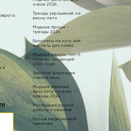
очков 2024
Тренды украшений на
озврата
весну-лето
Модные броши -
тренды 2024
Браслеты на ногу или
анклеты для пляжа
Модные серьги: топ-5
главных тенденций
2024 года
и и
Элитная бижутерия
класса люкс
Модные женские
браслеты на руку –
тренды 2024
те
Украшения ручной
работы с камнями
Броши медицинской
тематики