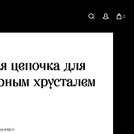
0
Поиск
Личный
Корзи
кабинет
я цепочка для
орным хрусталем
серебро