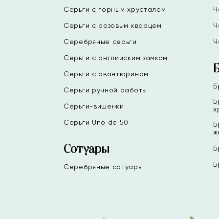
Серьги с горным хрусталем
Ч
Серьги с розовым кварцем
Ч
Серебряные серьги
Ч
Серьги с английским замком
Серьги с авантюрином
Б
Серьги ручной работы
Б
Серьги-вишенки
х
Серьги Uno de 50
Б
ж
Сотуары
Б
Б
Серебряные сотуары