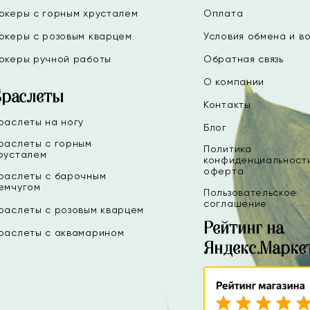
океры с горным хрусталем
Оплата
океры с розовым кварцем
Условия обмена и в
океры ручной работы
Обратная связь
О компании
Браслеты
Контакты
раслеты на ногу
Блог
раслеты с горным
Политика
русталем
конфиденциальност
оферта
раслеты с барочным
емчугом
Пользовательское
соглашение
раслеты с розовым кварцем
Рейтинг на
раслеты с аквамарином
Яндекс.Марке