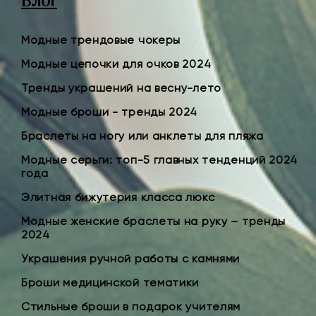
Блог
Модные трендовые чокеры
Модные цепочки для очков 2024
Тренды украшений на весну-лето
Модные броши - тренды 2024
Браслеты на ногу или анклеты для пляжа
Модные серьги: топ-5 главных тенденций 2024
года
Элитная бижутерия класса люкс
Модные женские браслеты на руку – тренды
2024
Украшения ручной работы с камнями
Броши медицинской тематики
Стильные броши в подарок учителям