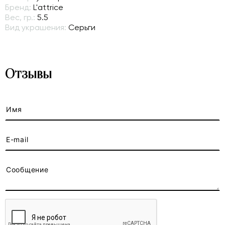
Бренд:
L'attrice
Вес, гр.:
5.5
Вид украшения:
Серьги
Отзывы