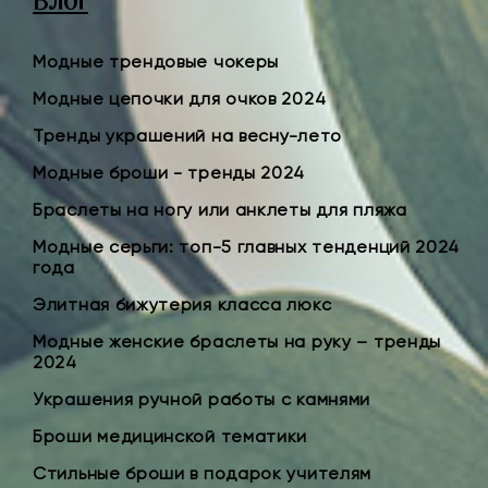
Блог
Модные трендовые чокеры
Модные цепочки для очков 2024
Тренды украшений на весну-лето
Модные броши - тренды 2024
Браслеты на ногу или анклеты для пляжа
Модные серьги: топ-5 главных тенденций 2024
года
Элитная бижутерия класса люкс
Модные женские браслеты на руку – тренды
2024
Украшения ручной работы с камнями
Броши медицинской тематики
Стильные броши в подарок учителям