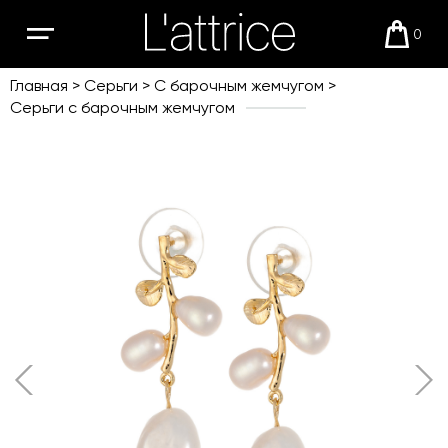
0
Открыть
Корзи
мобильное
меню
Главная
Серьги
С барочным жемчугом
Серьги с барочным жемчугом