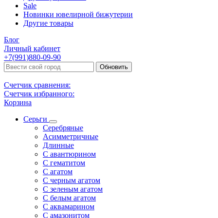
Sale
Новинки ювелирной бижутерии
Другие товары
Блог
Личный кабинет
+7(991)880-09-90
Обновить
Счетчик сравнения:
Счетчик избранного:
Корзина
Серьги
Серебряные
Асимметричные
Длинные
С авантюрином
С гематитом
С агатом
С черным агатом
С зеленым агатом
С белым агатом
С аквамарином
С амазонитом