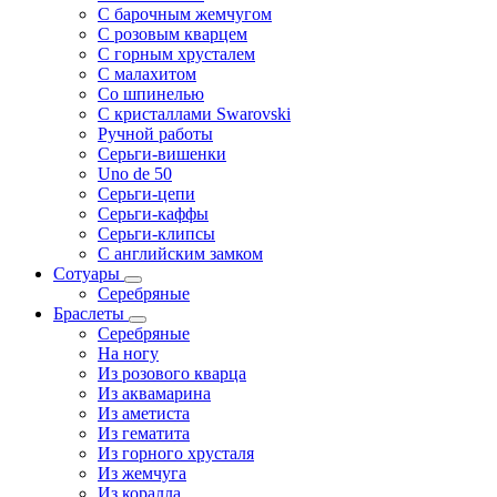
С барочным жемчугом
С розовым кварцем
С горным хрусталем
С малахитом
Со шпинелью
С кристаллами Swarovski
Ручной работы
Серьги-вишенки
Uno de 50
Серьги-цепи
Серьги-каффы
Серьги-клипсы
С английским замком
Сотуары
Серебряные
Браслеты
Серебряные
На ногу
Из розового кварца
Из аквамарина
Из аметиста
Из гематита
Из горного хрусталя
Из жемчуга
Из коралла