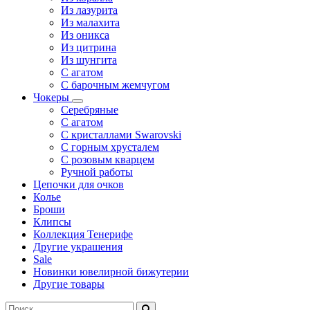
Из лазурита
Из малахита
Из оникса
Из цитрина
Из шунгита
С агатом
С барочным жемчугом
Чокеры
Серебряные
С агатом
С кристаллами Swarovski
С горным хрусталем
С розовым кварцем
Ручной работы
Цепочки для очков
Колье
Броши
Клипсы
Коллекция Тенерифе
Другие украшения
Sale
Новинки ювелирной бижутерии
Другие товары