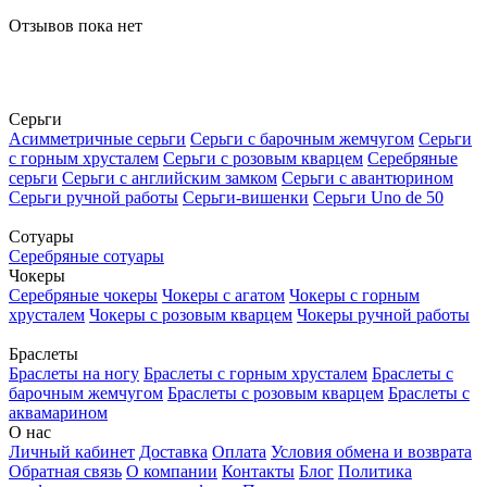
Отзывов пока нет
Серьги
Асимметричные серьги
Серьги с барочным жемчугом
Серьги
с горным хрусталем
Серьги с розовым кварцем
Серебряные
серьги
Серьги с английским замком
Серьги с авантюрином
Серьги ручной работы
Серьги-вишенки
Серьги Uno de 50
Сотуары
Серебряные сотуары
Чокеры
Серебряные чокеры
Чокеры с агатом
Чокеры с горным
хрусталем
Чокеры с розовым кварцем
Чокеры ручной работы
Браслеты
Браслеты на ногу
Браслеты с горным хрусталем
Браслеты с
барочным жемчугом
Браслеты с розовым кварцем
Браслеты с
аквамарином
О нас
Личный кабинет
Доставка
Оплата
Условия обмена и возврата
Обратная связь
О компании
Контакты
Блог
Политика