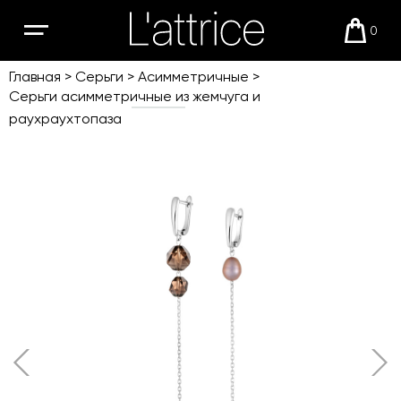
0
Открыть
Корзи
мобильное
меню
Главная
Серьги
Асимметричные
Серьги асимметричные из жемчуга и
раухраухтопаза