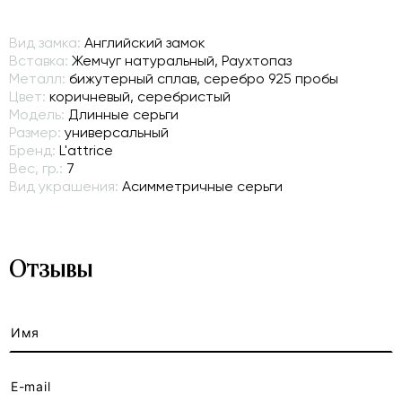
Вид замка:
Английский замок
Вставка:
Жемчуг натуральный, Раухтопаз
Металл:
бижутерный сплав, серебро 925 пробы
Цвет:
коричневый, серебристый
Модель:
Длинные серьги
Размер:
универсальный
Бренд:
L'attrice
Вес, гр.:
7
Вид украшения:
Асимметричные серьги
Отзывы