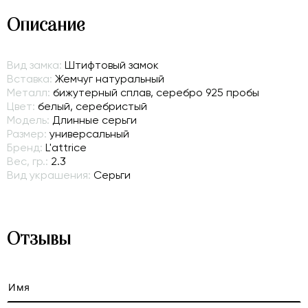
Описание
Вид замка:
Штифтовый замок
Вставка:
Жемчуг натуральный
Металл:
бижутерный сплав, серебро 925 пробы
Цвет:
белый, серебристый
Модель:
Длинные серьги
Размер:
универсальный
Бренд:
L'attrice
Вес, гр.:
2.3
Вид украшения:
Серьги
Отзывы