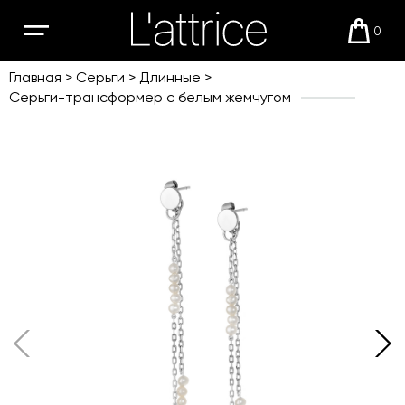
0
Открыть
Корзи
мобильное
меню
Главная
Серьги
Длинные
Серьги-трансформер с белым жемчугом