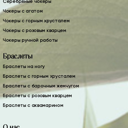
Серебряные чокеры
Чокеры с агатом
Чокеры с горным хрусталем
Чокеры с розовым кварцем
Чокеры ручной работы
Браслеты
Браслеты на ногу
Браслеты с горным хрусталем
Браслеты с барочным жемчугом
Браслеты с розовым кварцем
Браслеты с аквамарином
О нас