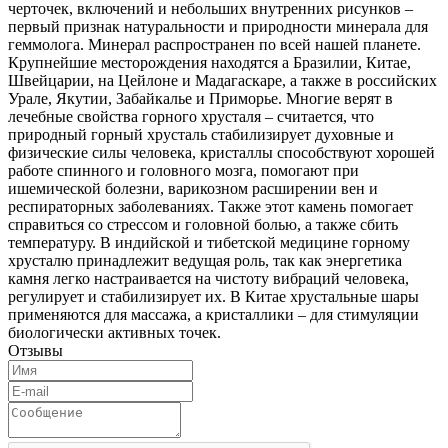
черточек, включений и небольших внутренних рисунков –
первый признак натуральности и природности минерала для
геммолога. Минерал распространен по всей нашей планете.
Крупнейшие месторождения находятся а Бразилии, Китае,
Швейцарии, на Цейлоне и Мадагаскаре, а также в российских
Урале, Якутии, Забайкалье и Приморье. Многие верят в
лечебные свойства горного хрусталя – считается, что
природный горный хрусталь стабилизирует духовные и
физические силы человека, кристаллы способствуют хорошей
работе спинного и головного мозга, помогают при
ишемической болезни, варикозном расширении вен и
респираторных заболеваниях. Также этот камень помогает
справиться со стрессом и головной болью, а также сбить
температуру. В индийской и тибетской медицине горному
хрусталю принадлежит ведущая роль, так как энергетика
камня легко настраивается на чистоту вибраций человека,
регулирует и стабилизирует их. В Китае хрустальные шары
применяются для массажа, а кристаллики – для стимуляции
биологически активных точек.
Отзывы