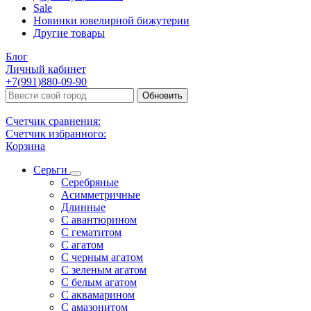
Sale
Новинки ювелирной бижутерии
Другие товары
Блог
Личный кабинет
+7(991)880-09-90
Обновить
Счетчик сравнения:
Счетчик избранного:
Корзина
Серьги
Серебряные
Асимметричные
Длинные
С авантюрином
С гематитом
С агатом
С черным агатом
С зеленым агатом
С белым агатом
С аквамарином
С амазонитом