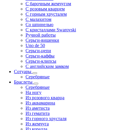
С барочным жемчугом
С розовым кварцем
С горным хрусталем
С малахитом
Со шпинелью
С кристаллами Swarovski
Ручной работы
Серьги-вишенки
Uno de 50
Серьги-цепи
Серьги-каффы
Серьги-клипсы
С английским замком
Сотуары
Серебряные
Браслеты
Серебряные
На ногу
Из розового кварца
Из аквамарина
Из аметиста
Из гематита
Из горного хрусталя
Из жемчуга
Из коралла