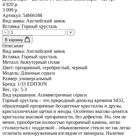
4 920 р.
3 099 р.
Артикул:
54666188
Вид замка:
Английский замок
Вставка:
Горный хрусталь
-
+
В корзину
Описание
Вид замка:
Английский замок
Вставка:
Горный хрусталь
Металл:
бижутерный сплав
Цвет:
прозрачный, серебристый, черный
Модель:
Длинные серьги
Размер:
универсальный
Бренд:
1/33 EDITION
Вес, гр.:
5.3
Вид украшения:
Асимметричные серьги
Горный хрусталь – это природный диоксид кремния SiO2,
образующий прозрачные бесцветные кристаллы и друзы,
кристаллические щетки и жеоды. Особенно высоко ценятся
кристаллы высокой прозрачности, без дефектов. Но, тем не
менее, приобретая полностью прозрачный камень, легко
столкнуться с подделкой – обыкновенное стекло не так легко
отличить невооруженным взглядом от минерала. Наличие