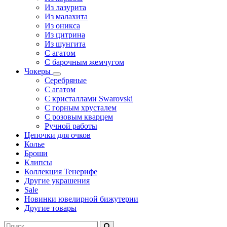
Из лазурита
Из малахита
Из оникса
Из цитрина
Из шунгита
С агатом
С барочным жемчугом
Чокеры
Серебряные
С агатом
С кристаллами Swarovski
С горным хрусталем
С розовым кварцем
Ручной работы
Цепочки для очков
Колье
Броши
Клипсы
Коллекция Тенерифе
Другие украшения
Sale
Новинки ювелирной бижутерии
Другие товары