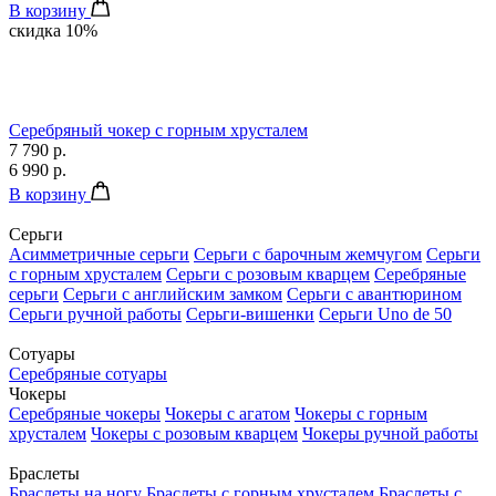
В корзину
скидка 10%
Серебряный чокер с горным хрусталем
7 790 р.
6 990 р.
В корзину
Серьги
Асимметричные серьги
Серьги с барочным жемчугом
Серьги
с горным хрусталем
Серьги с розовым кварцем
Серебряные
серьги
Серьги с английским замком
Серьги с авантюрином
Серьги ручной работы
Серьги-вишенки
Серьги Uno de 50
Сотуары
Серебряные сотуары
Чокеры
Серебряные чокеры
Чокеры с агатом
Чокеры с горным
хрусталем
Чокеры с розовым кварцем
Чокеры ручной работы
Браслеты
Браслеты на ногу
Браслеты с горным хрусталем
Браслеты с