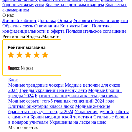
барочным жемчугом
Браслеты с розовым кварцем
Браслеты с
аквамарином
О нас
Личный кабинет
Доставка
Оплата
Условия обмена и возврата
Обратная связь
О компании
Контакты
Блог
Политика
конфиденциальности и оферта
Пользовательское соглашение
Рейтинг на Яндекс.Маркете
Блог
Модные трендовые чокеры
Модные цепочки для очков
2024
Тренды украшений на весну-лето
Модные броши -
тренды 2024
Браслеты на ногу или анклеты для пляжа
Модные серьги: топ-5 главных тенденций 2024 года
Элитная бижутерия класса люкс
Модные женские
браслеты на руку – тренды 2024
Украшения ручной работы
с камнями
Броши медицинской тематики
Стильные броши
в подарок учителям
Украшения на леске на шею
Мы в соцсетях