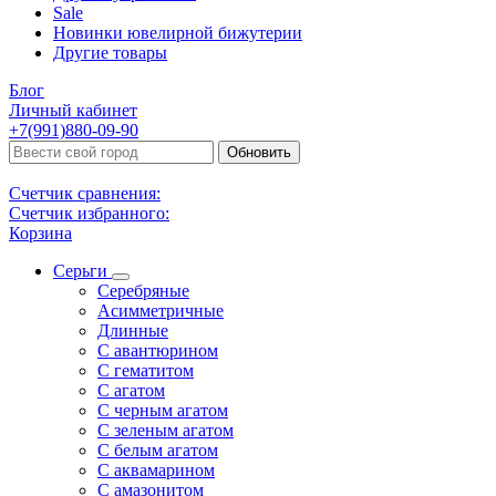
Sale
Новинки ювелирной бижутерии
Другие товары
Блог
Личный кабинет
+7(991)880-09-90
Обновить
Счетчик сравнения:
Счетчик избранного:
Корзина
Серьги
Серебряные
Асимметричные
Длинные
С авантюрином
С гематитом
С агатом
С черным агатом
С зеленым агатом
С белым агатом
С аквамарином
С амазонитом