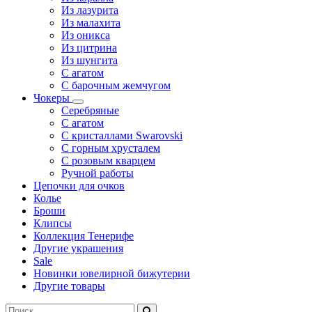
Из лазурита
Из малахита
Из оникса
Из цитрина
Из шунгита
С агатом
С барочным жемчугом
Чокеры
Серебряные
С агатом
С кристаллами Swarovski
С горным хрусталем
С розовым кварцем
Ручной работы
Цепочки для очков
Колье
Броши
Клипсы
Коллекция Тенерифе
Другие украшения
Sale
Новинки ювелирной бижутерии
Другие товары