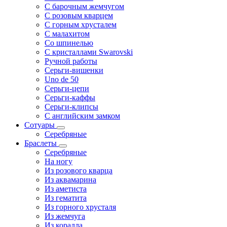
С барочным жемчугом
С розовым кварцем
С горным хрусталем
С малахитом
Со шпинелью
С кристаллами Swarovski
Ручной работы
Серьги-вишенки
Uno de 50
Серьги-цепи
Серьги-каффы
Серьги-клипсы
С английским замком
Сотуары
Серебряные
Браслеты
Серебряные
На ногу
Из розового кварца
Из аквамарина
Из аметиста
Из гематита
Из горного хрусталя
Из жемчуга
Из коралла