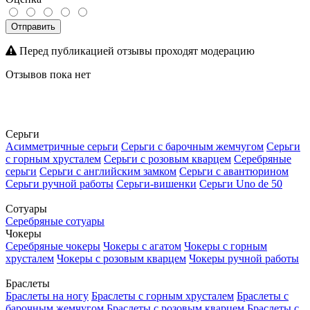
Отправить
Перед публикацией отзывы проходят модерацию
Отзывов пока нет
Серьги
Асимметричные серьги
Серьги с барочным жемчугом
Серьги
с горным хрусталем
Серьги с розовым кварцем
Серебряные
серьги
Серьги с английским замком
Серьги с авантюрином
Серьги ручной работы
Серьги-вишенки
Серьги Uno de 50
Сотуары
Серебряные сотуары
Чокеры
Серебряные чокеры
Чокеры с агатом
Чокеры с горным
хрусталем
Чокеры с розовым кварцем
Чокеры ручной работы
Браслеты
Браслеты на ногу
Браслеты с горным хрусталем
Браслеты с
барочным жемчугом
Браслеты с розовым кварцем
Браслеты с