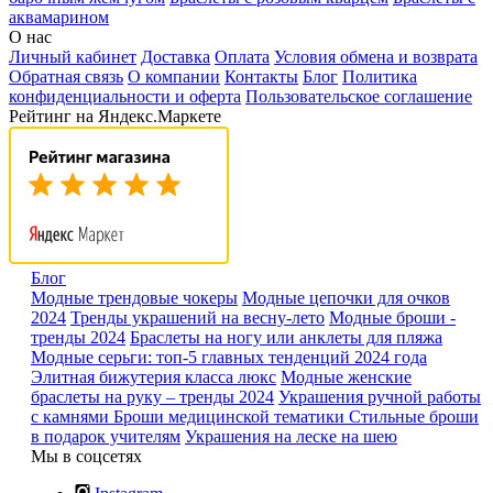
аквамарином
О нас
Личный кабинет
Доставка
Оплата
Условия обмена и возврата
Обратная связь
О компании
Контакты
Блог
Политика
конфиденциальности и оферта
Пользовательское соглашение
Рейтинг на Яндекс.Маркете
Блог
Модные трендовые чокеры
Модные цепочки для очков
2024
Тренды украшений на весну-лето
Модные броши -
тренды 2024
Браслеты на ногу или анклеты для пляжа
Модные серьги: топ-5 главных тенденций 2024 года
Элитная бижутерия класса люкс
Модные женские
браслеты на руку – тренды 2024
Украшения ручной работы
с камнями
Броши медицинской тематики
Стильные броши
в подарок учителям
Украшения на леске на шею
Мы в соцсетях