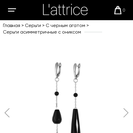
0
Открыть
Корзи
мобильное
меню
Главная
Серьги
С черным агатом
Серьги асимметричные с ониксом