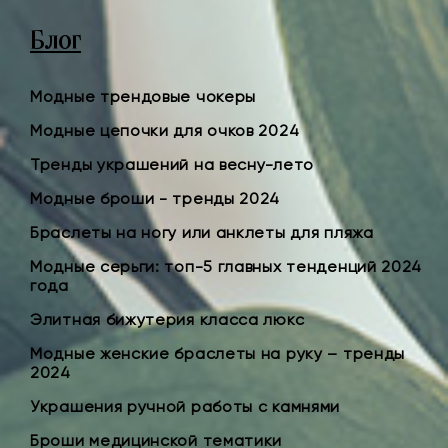
Блог
Модные трендовые чокеры
Модные цепочки для очков 2024
Тренды украшений на весну-лето
Модные броши - тренды 2024
Браслеты на ногу или анклеты для пляжа
Модные серьги: топ-5 главных тенденций 2024
года
Элитная бижутерия класса люкс
Модные женские браслеты на руку – тренды
2024
Украшения ручной работы с камнями
Броши медицинской тематики