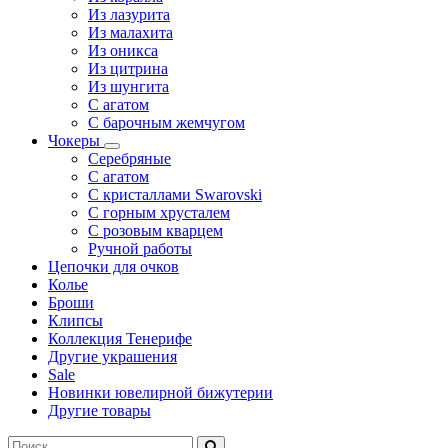
Из лазурита
Из малахита
Из оникса
Из цитрина
Из шунгита
С агатом
С барочным жемчугом
Чокеры
Серебряные
С агатом
С кристаллами Swarovski
С горным хрусталем
С розовым кварцем
Ручной работы
Цепочки для очков
Колье
Броши
Клипсы
Коллекция Тенерифе
Другие украшения
Sale
Новинки ювелирной бижутерии
Другие товары