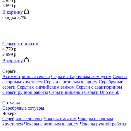
4 850 р.
3 699 р.
В корзину
скидка 37%
Серьги с ониксом
4 770 р.
2 999 р.
В корзину
Серьги
Асимметричные серьги
Серьги с барочным жемчугом
Серьги
с горным хрусталем
Серьги с розовым кварцем
Серебряные
серьги
Серьги с английским замком
Серьги с авантюрином
Серьги ручной работы
Серьги-вишенки
Серьги Uno de 50
Сотуары
Серебряные сотуары
Чокеры
Серебряные чокеры
Чокеры с агатом
Чокеры с горным
хрусталем
Чокеры с розовым кварцем
Чокеры ручной работы