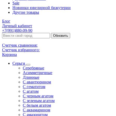
Sale
Новинки ювелирной бижутерии
Другие товары
Блог
Личный кабинет
+7(991)880-09-90
Обновить
Счетчик сравнения:
Счетчик избранного:
Корзина
Серьги
Серебряные
Асимметричные
Длинные
С авантюрином
С гематитом
С агатом
С черным агатом
С зеленым агатом
С белым агатом
С аквамарином
С амазонитом