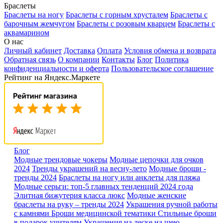
Браслеты
Браслеты на ногу
Браслеты с горным хрусталем
Браслеты с
барочным жемчугом
Браслеты с розовым кварцем
Браслеты с
аквамарином
О нас
Личный кабинет
Доставка
Оплата
Условия обмена и возврата
Обратная связь
О компании
Контакты
Блог
Политика
конфиденциальности и оферта
Пользовательское соглашение
Рейтинг на Яндекс.Маркете
Блог
Модные трендовые чокеры
Модные цепочки для очков
2024
Тренды украшений на весну-лето
Модные броши -
тренды 2024
Браслеты на ногу или анклеты для пляжа
Модные серьги: топ-5 главных тенденций 2024 года
Элитная бижутерия класса люкс
Модные женские
браслеты на руку – тренды 2024
Украшения ручной работы
с камнями
Броши медицинской тематики
Стильные броши
в подарок учителям
Украшения на леске на шею