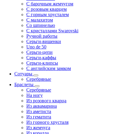
С барочным жемчугом
С розовым кварцем
С горным хрусталем
С малахитом
Со шпинелью
С кристаллами Swarovski
Ручной работы
Серьги-вишенки
Uno de 50
Серьги-цепи
Серьги-каффы
Серьги-клипсы
С английским замком
Сотуары
Серебряные
Браслеты
Серебряные
На ногу
Из розового кварца
Из аквамарина
Из аметиста
Из гематита
Из горного хрусталя
Из жемчуга
Из коралла