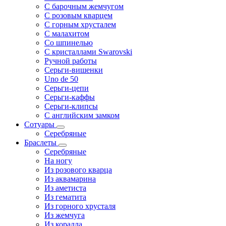
С барочным жемчугом
С розовым кварцем
С горным хрусталем
С малахитом
Со шпинелью
С кристаллами Swarovski
Ручной работы
Серьги-вишенки
Uno de 50
Серьги-цепи
Серьги-каффы
Серьги-клипсы
С английским замком
Сотуары
Серебряные
Браслеты
Серебряные
На ногу
Из розового кварца
Из аквамарина
Из аметиста
Из гематита
Из горного хрусталя
Из жемчуга
Из коралла