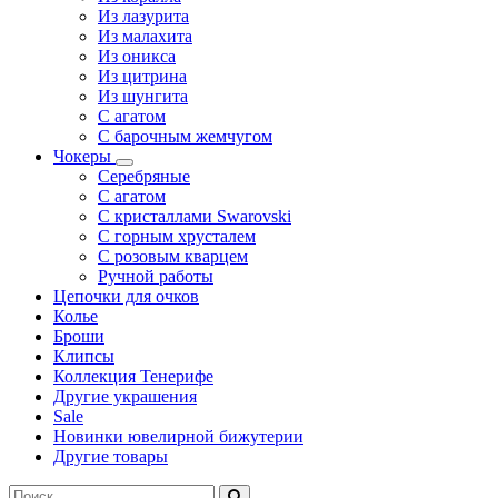
Из лазурита
Из малахита
Из оникса
Из цитрина
Из шунгита
С агатом
С барочным жемчугом
Чокеры
Серебряные
С агатом
С кристаллами Swarovski
С горным хрусталем
С розовым кварцем
Ручной работы
Цепочки для очков
Колье
Броши
Клипсы
Коллекция Тенерифе
Другие украшения
Sale
Новинки ювелирной бижутерии
Другие товары