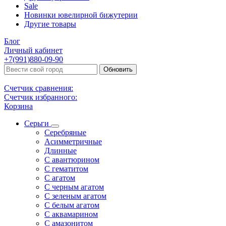
Sale
Новинки ювелирной бижутерии
Другие товары
Блог
Личный кабинет
+7(991)880-09-90
Обновить
Счетчик сравнения:
Счетчик избранного:
Корзина
Серьги
Серебряные
Асимметричные
Длинные
С авантюрином
С гематитом
С агатом
С черным агатом
С зеленым агатом
С белым агатом
С аквамарином
С амазонитом