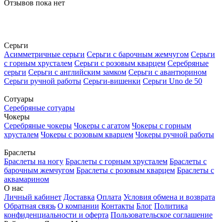
Отзывов пока нет
Серьги
Асимметричные серьги
Серьги с барочным жемчугом
Серьги
с горным хрусталем
Серьги с розовым кварцем
Серебряные
серьги
Серьги с английским замком
Серьги с авантюрином
Серьги ручной работы
Серьги-вишенки
Серьги Uno de 50
Сотуары
Серебряные сотуары
Чокеры
Серебряные чокеры
Чокеры с агатом
Чокеры с горным
хрусталем
Чокеры с розовым кварцем
Чокеры ручной работы
Браслеты
Браслеты на ногу
Браслеты с горным хрусталем
Браслеты с
барочным жемчугом
Браслеты с розовым кварцем
Браслеты с
аквамарином
О нас
Личный кабинет
Доставка
Оплата
Условия обмена и возврата
Обратная связь
О компании
Контакты
Блог
Политика
конфиденциальности и оферта
Пользовательское соглашение