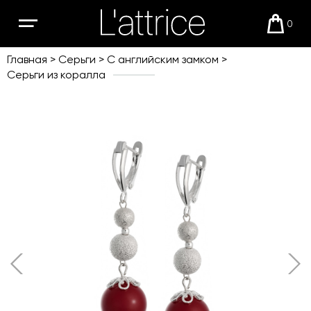
0
Открыть
Корзи
мобильное
меню
Главная
Серьги
С английским замком
Серьги из коралла