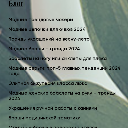
Блог
Модные трендовые чокеры
Модные цепочки для очков 2024
Тренды украшений на весну-лето
Модные броши - тренды 2024
Браслеты на ногу или анклеты для пляжа
Модные серьги: топ-5 главных тенденций 2024
года
Элитная бижутерия класса люкс
Модные женские браслеты на руку – тренды
2024
Украшения ручной работы с камнями
Броши медицинской тематики
Стильные броши в подарок учителям