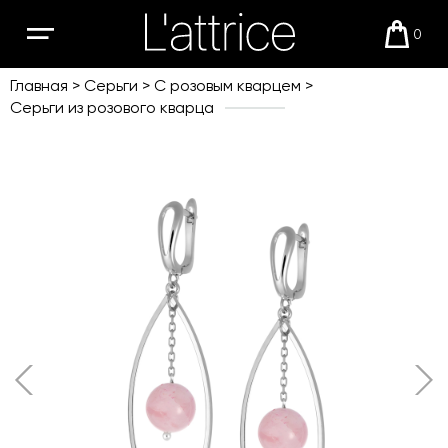
0
Открыть
Корзи
мобильное
меню
Главная
Серьги
С розовым кварцем
Серьги из розового кварца