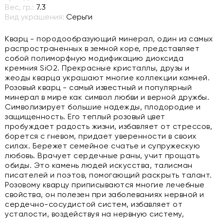
Вес, гр.:
7.3
Вид украшения:
Серьги
Кварц - породообразующий минерал, один из самых
распространенных в земной коре, представляет
собой полиморфную модификацию диоксида
кремния SiO2. Прекрасные кристаллы, друзы и
жеоды кварца украшают многие коллекции камней.
Розовый кварц - самый известный и популярный
минерал в мире как символ любви и верной дружбы.
Символизирует большие надежды, плодородие и
защищенность. Его теплый розовый цвет
пробуждает радость жизни, избавляет от стрессов,
борется с гневом, придает уверенности в своих
силах. Бережет семейное счатье и супружескую
любовь. Врачует сердечные раны, учит прощать
обиды. Это камень людей искусства, талисман
писателей и поэтов, помогающий раскрыть талант.
Розовому кварцу приписываются многие лечебные
свойства, он полезен при заболеваниях нервной и
сердечно-сосудистой систем, избавляет от
усталости, воздействуя на нервную систему,