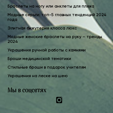
Браслеты на ногу или анклеты для пляжа
Модные серьги: топ-5 главных тенденций 2024
года
Элитная бижутерия класса люкс
Модные женские браслеты на руку – тренды
2024
Украшения ручной работы с камнями
Броши медицинской тематики
Стильные броши в подарок учителям
Украшения на леске на шею
Мы в соцсетях
Instagram