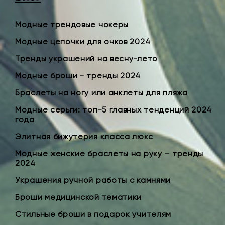
Модные трендовые чокеры
Модные цепочки для очков 2024
Тренды украшений на весну-лето
Модные броши - тренды 2024
Браслеты на ногу или анклеты для пляжа
Модные серьги: топ-5 главных тенденций 2024
года
Элитная бижутерия класса люкс
Модные женские браслеты на руку – тренды
2024
Украшения ручной работы с камнями
Броши медицинской тематики
Стильные броши в подарок учителям