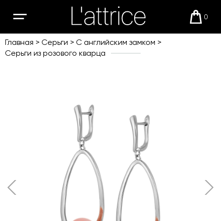
0
Открыть
Корзи
мобильное
меню
Главная
Серьги
С английским замком
Серьги из розового кварца