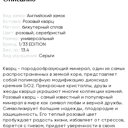
Вид замка:
Английский замок
Вставка:
Розовый кварц
Металл:
бижутерный сплав
Цвет:
розовый, серебристый
Размер:
универсальный
Бренд:
1/33 EDITION
Вес, гр.:
13.4
Вид украшения:
Серьги
Кварц - породообразующий минерал, один из самых
распространенных в земной коре, представляет
собой полиморфную модификацию диоксида
кремния SiO2. Прекрасные кристаллы, друзы и
жеоды кварца украшают многие коллекции камней.
Розовый кварц - самый известный и популярный
минерал в мире как символ любви и верной дружбы.
Символизирует большие надежды, плодородие и
защищенность. Его теплый розовый цвет
пробуждает радость жизни, избавляет от стрессов,
борется с гневом, придает уверенности в своих