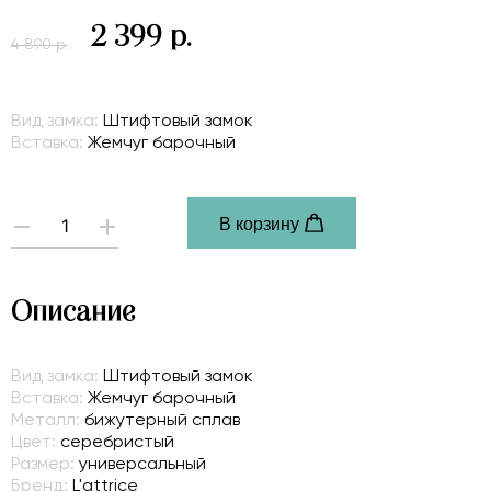
2 399 р.
4 890 р.
Вид замка:
Штифтовый замок
Вставка:
Жемчуг барочный
В корзину
-
+
Описание
Вид замка:
Штифтовый замок
Вставка:
Жемчуг барочный
Металл:
бижутерный сплав
Цвет:
серебристый
Размер:
универсальный
Бренд:
L'attrice