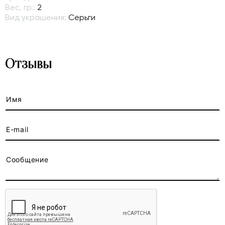
Вес, гр.:
2
Вид украшения:
Серьги
Отзывы