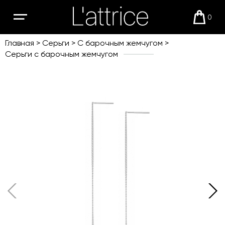
0
Открыть
Корзи
мобильное
меню
Главная
Серьги
С барочным жемчугом
Серьги с барочным жемчугом