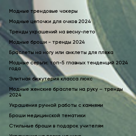
Модные трендовые чокеры
Модные цепочки для очков 2024
Тренды украшений на весну-лето
Модные броши - тренды 2024
Браслеты на ногу или анклеты для пляжа
Модные серьги: топ-5 главных тенденций 2024
года
Элитная бижутерия класса люкс
Модные женские браслеты на руку – тренды
2024
Украшения ручной работы с камнями
Броши медицинской тематики
Стильные броши в подарок учителям