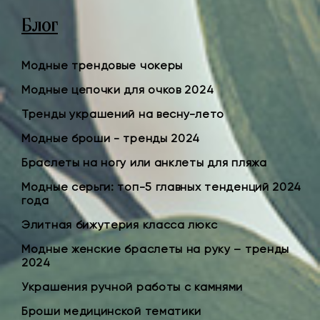
Блог
Модные трендовые чокеры
Модные цепочки для очков 2024
Тренды украшений на весну-лето
Модные броши - тренды 2024
Браслеты на ногу или анклеты для пляжа
Модные серьги: топ-5 главных тенденций 2024
года
Элитная бижутерия класса люкс
Модные женские браслеты на руку – тренды
2024
Украшения ручной работы с камнями
Броши медицинской тематики