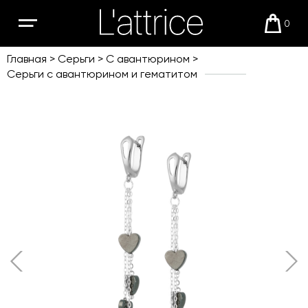
0
Открыть
Корзи
мобильное
меню
Главная
Серьги
С авантюрином
Серьги с авантюрином и гематитом