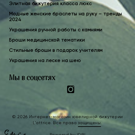
Элитная бижутерия класса люкс
Модные женские браслеты на руку – тренды
2024
Украшения ручной работы с камнями
Броши медицинской тематики
Стильные броши в подарок учителям
Украшения на леске на шею
Мы в соцсетях
Instagram
© 2026 Интернет-магазин ювелирной бижутерии
L’attrice. Все права
защищены
.
Powered by
IDBI