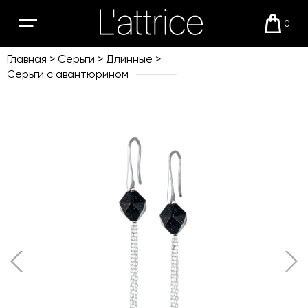
0
Открыть
Корзи
мобильное
меню
Главная
Серьги
Длинные
Серьги с авантюрином