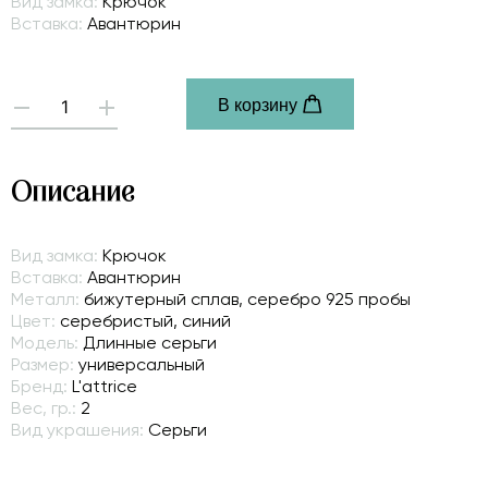
Вид замка:
Крючок
Вставка:
Авантюрин
В корзину
-
+
Описание
Вид замка:
Крючок
Вставка:
Авантюрин
Металл:
бижутерный сплав, серебро 925 пробы
Цвет:
серебристый, синий
Модель:
Длинные серьги
Размер:
универсальный
Бренд:
L'attrice
Вес, гр.:
2
Вид украшения:
Серьги