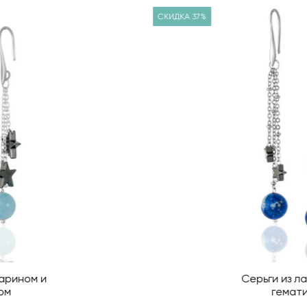
СКИДКА 37%
Серьги из лазурита и
гематита