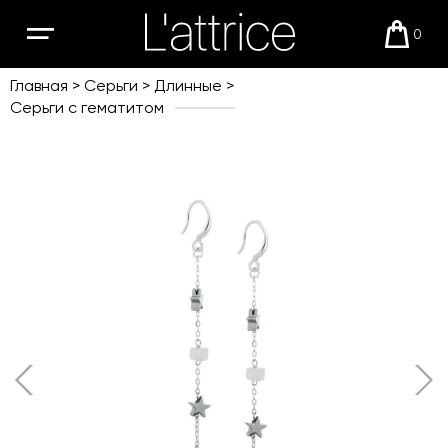
0
Открыть
Корзи
мобильное
меню
Главная
Серьги
Длинные
Серьги с гематитом