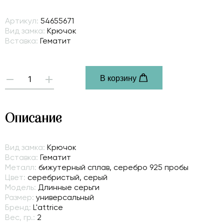
Артикул:
54655671
Вид замка:
Крючок
Вставка:
Гематит
В корзину
-
+
Описание
Вид замка:
Крючок
Вставка:
Гематит
Металл:
бижутерный сплав, серебро 925 пробы
Цвет:
серебристый, серый
Модель:
Длинные серьги
Размер:
универсальный
Бренд:
L'attrice
Вес, гр.:
2