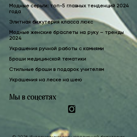
Модные серьги: топ-5 главных тенденций 2024
года
Элитная бижутерия класса люкс
Модные женские браслеты на руку – тренды
2024
Украшения ручной работы с камнями
Броши медицинской тематики
Стильные броши в подарок учителям
Украшения на леске на шею
Мы в соцсетях
Instagram
© 2026 Интернет-магазин ювелирной бижутерии